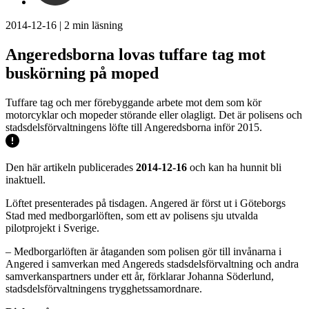
2014-12-16
|
2
min läsning
Angeredsborna lovas tuffare tag mot
buskörning på moped
Tuffare tag och mer förebyggande arbete mot dem som kör
motorcyklar och mopeder störande eller olagligt. Det är polisens och
stadsdelsförvaltningens löfte till Angeredsborna inför 2015.
Den här artikeln publicerades
2014-12-16
och kan ha hunnit bli
inaktuell.
Löftet presenterades på tisdagen. Angered är först ut i Göteborgs
Stad med medborgarlöften, som ett av polisens sju utvalda
pilotprojekt i Sverige.
– Medborgarlöften är åtaganden som polisen gör till invånarna i
Angered i samverkan med Angereds stadsdelsförvaltning och andra
samverkanspartners under ett år, förklarar Johanna Söderlund,
stadsdelsförvaltningens trygghetssamordnare.