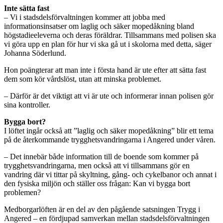
Inte sätta fast
– Vi i stadsdelsförvaltningen kommer att jobba med
informationsinsatser om laglig och säker mopedåkning bland
högstadieeleverna och deras föräldrar. Tillsammans med polisen ska
vi göra upp en plan för hur vi ska gå ut i skolorna med detta, säger
Johanna Söderlund.
Hon poängterar att man inte i första hand är ute efter att sätta fast
dem som kör vårdslöst, utan att minska problemet.
– Därför är det viktigt att vi är ute och informerar innan polisen gör
sina kontroller.
Bygga bort?
I löftet ingår också att ”laglig och säker mopedåkning” blir ett tema
på de återkommande trygghetsvandringarna i Angered under våren.
– Det innebär både information till de boende som kommer på
trygghetsvandringarna, men också att vi tillsammans gör en
vandring där vi tittar på skyltning, gång- och cykelbanor och annat i
den fysiska miljön och ställer oss frågan: Kan vi bygga bort
problemen?
Medborgarlöften är en del av den pågående satsningen Trygg i
Angered – en fördjupad samverkan mellan stadsdelsförvaltningen