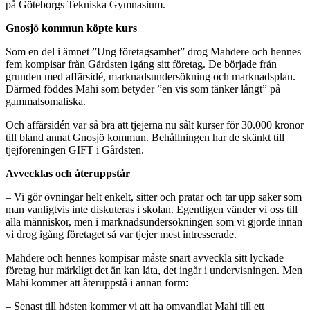
på Göteborgs Tekniska Gymnasium.
Gnosjö kommun köpte kurs
Som en del i ämnet ”Ung företagsamhet” drog Mahdere och hennes
fem kompisar från Gårdsten igång sitt företag. De började från
grunden med affärsidé, marknadsundersökning och marknadsplan.
Därmed föddes Mahi som betyder ”en vis som tänker långt” på
gammalsomaliska.
Och affärsidén var så bra att tjejerna nu sålt kurser för 30.000 kronor
till bland annat Gnosjö kommun. Behållningen har de skänkt till
tjejföreningen GIFT i Gårdsten.
Avvecklas och återuppstår
– Vi gör övningar helt enkelt, sitter och pratar och tar upp saker som
man vanligtvis inte diskuteras i skolan. Egentligen vänder vi oss till
alla människor, men i marknadsundersökningen som vi gjorde innan
vi drog igång företaget så var tjejer mest intresserade.
Mahdere och hennes kompisar måste snart avveckla sitt lyckade
företag hur märkligt det än kan låta, det ingår i undervisningen. Men
Mahi kommer att återuppstå i annan form:
– Senast till hösten kommer vi att ha omvandlat Mahi till ett