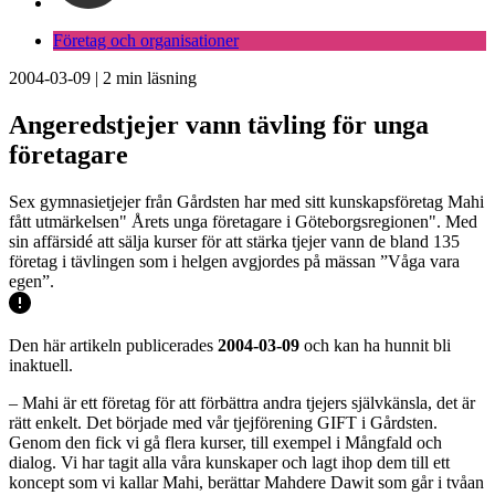
Företag och organisationer
2004-03-09
|
2
min läsning
Angeredstjejer vann tävling för unga
företagare
Sex gymnasietjejer från Gårdsten har med sitt kunskapsföretag Mahi
fått utmärkelsen" Årets unga företagare i Göteborgsregionen". Med
sin affärsidé att sälja kurser för att stärka tjejer vann de bland 135
företag i tävlingen som i helgen avgjordes på mässan ”Våga vara
egen”.
Den här artikeln publicerades
2004-03-09
och kan ha hunnit bli
inaktuell.
– Mahi är ett företag för att förbättra andra tjejers självkänsla, det är
rätt enkelt. Det började med vår tjejförening GIFT i Gårdsten.
Genom den fick vi gå flera kurser, till exempel i Mångfald och
dialog. Vi har tagit alla våra kunskaper och lagt ihop dem till ett
koncept som vi kallar Mahi, berättar Mahdere Dawit som går i tvåan