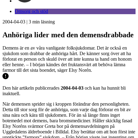
Omsorg och stöd
2004-04-03
|
3
min läsning
Anhöriga lider med den demensdrabbade
Demens är en av våra vanligaste folksjukdomar. Det är också en
sjukdom som drabbar de anhöriga hårt. De känner sorg över att ha
förlorat en person och skuld över att inte kunna ta hand om honom
eller henne. – I början kändes det fruktansvärt att behöva lämna
farmor till det sista boendet, säger Elsy Norén.
Den här artikeln publicerades
2004-04-03
och kan ha hunnit bli
inaktuell.
När demensen sprider sig i kroppen förändrar den personligheten.
Detta till stor sorg för de anhöriga, som varje dag förlorar en bit av
sina nära och kära till sjukdomen. För än så länge finns inget
botemedel mot demens, bara bromsmediciner. Håller skicklig fasad
Elsy Noréns svärmor Greta bor på demensavdelningen på
Uggledalens äldreboende i Billdal. Elsy berättar om att hon först inte
upptäckte ”farmors” sjukdom. – Från början visste jag ingenting om