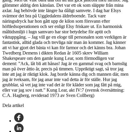
glömmer aldrig den känslan. Det var ett ok som släppte från mina
axlar. Jag behövde inte längre ha dåligt samvete. I dag har Elsys
svärmor det bra på Uggledalens äldreboende. Tack vare
näringsdryck har hon gått upp de kilon som försvann efter
höftledsoperationen och ser enligt Elsy friskare ut. En harmonisk
måltidsmiljö i lugn samvaro har stor betydelse för aptit och
viktuppgång. – Jag vill ge en eloge till personalen som verkligen är
fantastisk, alltid glada och trevliga när man än kommer. Jag känner
att vi har gjort det bästa vi kan för farmor och det känns bra. Johan
Twedberg Demens i dikten Redan år 1605 skrev William
Shakespeare om den gamle kung Lear, som förmodligen var
dement: ”Ack, låt bli att hånas! Jag är en gammal svag och barnslig
man på över åttio år, precis på timmen. Uppriktigt sagt, så tror jag
inte att jag är riktigt klok. Jag borde känna dig och mannen där, men
jag är tveksam, för jag anar inte vad detta är för ställe. Hur jag
grubblar, så vet jag inte vad det är för kläder som jag fått på mig,
eller var jag sov i natt.” Kung Lear, akt IV:7 (svensk översättning:
C.A. Hagberg, reviderad 1973 av Sven Collberg)
Dela artikel