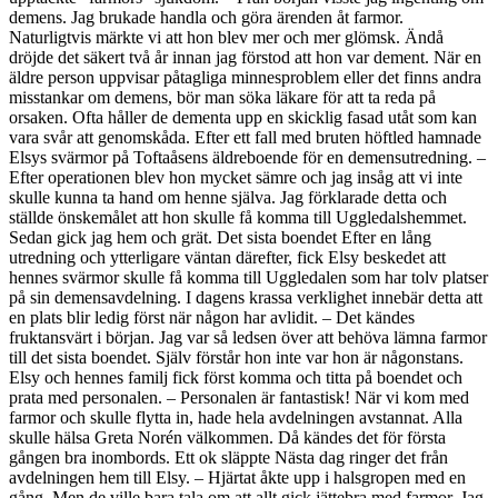
demens. Jag brukade handla och göra ärenden åt farmor.
Naturligtvis märkte vi att hon blev mer och mer glömsk. Ändå
dröjde det säkert två år innan jag förstod att hon var dement. När en
äldre person uppvisar påtagliga minnesproblem eller det finns andra
misstankar om demens, bör man söka läkare för att ta reda på
orsaken. Ofta håller de dementa upp en skicklig fasad utåt som kan
vara svår att genomskåda. Efter ett fall med bruten höftled hamnade
Elsys svärmor på Toftaåsens äldreboende för en demensutredning. –
Efter operationen blev hon mycket sämre och jag insåg att vi inte
skulle kunna ta hand om henne själva. Jag förklarade detta och
ställde önskemålet att hon skulle få komma till Uggledalshemmet.
Sedan gick jag hem och grät. Det sista boendet Efter en lång
utredning och ytterligare väntan därefter, fick Elsy beskedet att
hennes svärmor skulle få komma till Uggledalen som har tolv platser
på sin demensavdelning. I dagens krassa verklighet innebär detta att
en plats blir ledig först när någon har avlidit. – Det kändes
fruktansvärt i början. Jag var så ledsen över att behöva lämna farmor
till det sista boendet. Själv förstår hon inte var hon är någonstans.
Elsy och hennes familj fick först komma och titta på boendet och
prata med personalen. – Personalen är fantastisk! När vi kom med
farmor och skulle flytta in, hade hela avdelningen avstannat. Alla
skulle hälsa Greta Norén välkommen. Då kändes det för första
gången bra inombords. Ett ok släppte Nästa dag ringer det från
avdelningen hem till Elsy. – Hjärtat åkte upp i halsgropen med en
gång. Men de ville bara tala om att allt gick jättebra med farmor. Jag