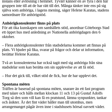
instans eller avlösning i hemmet. Tyvärr känner en av fyra i den här
gruppen inte till att de har rätt till det. Många tänker inte ens på sig
själva som anhöriga, i lagens mening, säger Helene Karatas, stadens
samordnare för anhörigstöd.
Anhörigkonsulenter finns på plats
För att öka kunskapen om samhällets stöd, anordnar Göteborgs Stad
ett öppet hus med anledning av Nationella anhörigdagen den 6
oktober.
– Flera anhörigkonsulenter från stadsdelarna kommer att finnas på
plats. Vi bjuder på fika, svarar på frågor och delar ut information,
berättar Helene Karatas.
Två av konsulenterna har också tagit med sig anhöriga från sina
stadsdelar som kan berätta om sin upplevelse av att få stöd.
– Hur det gick till, vilket stöd de fick, hur de har upplevt det.
Spontana möten
Träffen är baserad på spontana möten, snarare än ett fast program
med talare och hålls mellan klockan 11 och 13 på Gustaf Adolfs
Torg så den som vill kan få en pratstund, lämna synpunkter, tankar
och åsikter. Är det fint väder håller man till utomhus, men
arrangemanget pågår även inne i stadshusets hörsal oavsett väder.