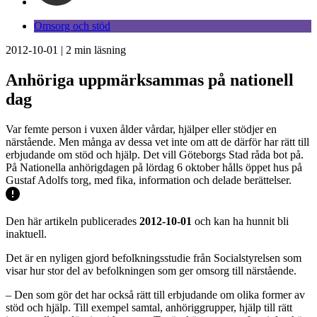
Omsorg och stöd
2012-10-01
|
2
min läsning
Anhöriga uppmärksammas på nationell
dag
Var femte person i vuxen ålder vårdar, hjälper eller stödjer en
närstående. Men många av dessa vet inte om att de därför har rätt till
erbjudande om stöd och hjälp. Det vill Göteborgs Stad råda bot på.
På Nationella anhörigdagen på lördag 6 oktober hålls öppet hus på
Gustaf Adolfs torg, med fika, information och delade berättelser.
Den här artikeln publicerades
2012-10-01
och kan ha hunnit bli
inaktuell.
Det är en nyligen gjord befolkningsstudie från Socialstyrelsen som
visar hur stor del av befolkningen som ger omsorg till närstående.
– Den som gör det har också rätt till erbjudande om olika former av
stöd och hjälp. Till exempel samtal, anhöriggrupper, hjälp till rätt