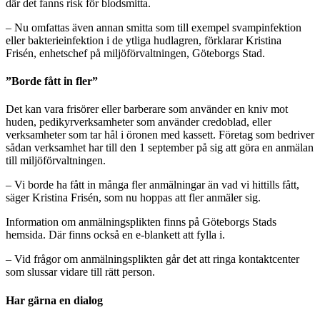
där det fanns risk för blodsmitta.
– Nu omfattas även annan smitta som till exempel svampinfektion
eller bakterieinfektion i de ytliga hudlagren, förklarar Kristina
Frisén, enhetschef på miljöförvaltningen, Göteborgs Stad.
”Borde fått in fler”
Det kan vara frisörer eller barberare som använder en kniv mot
huden, pedikyrverksamheter som använder credoblad, eller
verksamheter som tar hål i öronen med kassett. Företag som bedriver
sådan verksamhet har till den 1 september på sig att göra en anmälan
till miljöförvaltningen.
– Vi borde ha fått in många fler anmälningar än vad vi hittills fått,
säger Kristina Frisén, som nu hoppas att fler anmäler sig.
Information om anmälningsplikten finns på Göteborgs Stads
hemsida. Där finns också en e-blankett att fylla i.
– Vid frågor om anmälningsplikten går det att ringa kontaktcenter
som slussar vidare till rätt person.
Har gärna en dialog