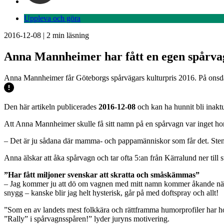
Uppleva och göra
2016-12-08
|
2
min läsning
Anna Mannheimer har fått en egen spårva
Anna Mannheimer får Göteborgs spårvägars kulturpris 2016. På onsdag
Den här artikeln publicerades
2016-12-08
och kan ha hunnit bli inaktu
Att Anna Mannheimer skulle få sitt namn på en spårvagn var inget ho
– Det är ju sådana där mamma- och pappamänniskor som får det. Sten Åke
Anna älskar att åka spårvagn och tar ofta 5:an från Kärralund ner till s
”Har fått miljoner svenskar att skratta och småskämmas”
– Jag kommer ju att dö om vagnen med mitt namn kommer åkande när j
snygg – kanske blir jag helt hysterisk, går på med doftspray och allt!
”Som en av landets mest folkkära och rättframma humorprofiler har hon 
”Rally” i spårvagnsspåren!” lyder juryns motivering.