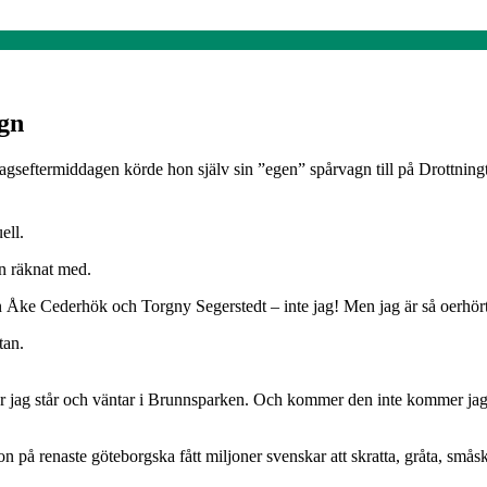
gn
seftermiddagen körde hon själv sin ”egen” spårvagn till på Drottningt
ell.
n räknat med.
 Cederhök och Torgny Segerstedt – inte jag! Men jag är så oerhört glad 
tan.
ag står och väntar i Brunnsparken. Och kommer den inte kommer jag st
på renaste göteborgska fått miljoner svenskar att skratta, gråta, småsk