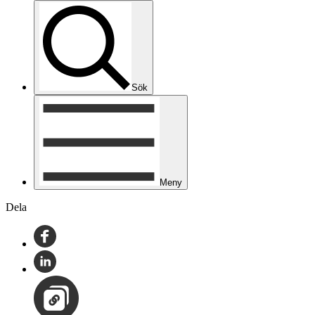
Sök
Meny
Dela