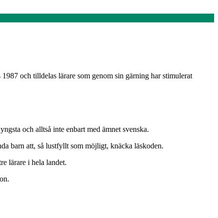
s 1987 och tilldelas lärare som genom sin gärning har stimulerat
 yngsta och alltså inte enbart med ämnet svenska.
nda barn att, så lustfyllt som möjligt, knäcka läskoden.
e lärare i hela landet.
lon.