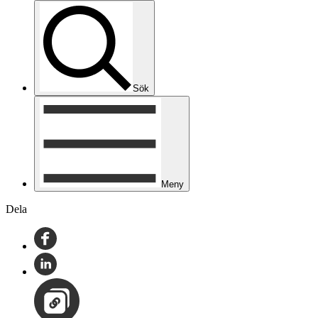
Sök
Meny
Dela