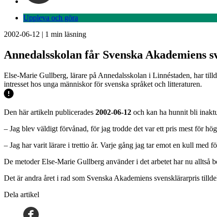
Uppleva och göra
2002-06-12
|
1
min läsning
Annedalsskolan får Svenska Akademiens s
Else-Marie Gullberg, lärare på Annedalsskolan i Linnéstaden, har tilld
intresset hos unga människor för svenska språket och litteraturen.
Den här artikeln publicerades
2002-06-12
och kan ha hunnit bli inaktu
– Jag blev väldigt förvånad, för jag trodde det var ett pris mest för 
– Jag har varit lärare i trettio år. Varje gång jag tar emot en kull med 
De metoder Else-Marie Gullberg använder i det arbetet har nu alltså bel
Det är andra året i rad som Svenska Akademiens svensklärarpris tilldel
Dela artikel