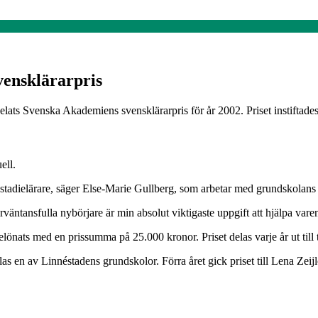
vensklärarpris
elats Svenska Akademiens svensklärarpris för år 2002. Priset instiftade
ell.
högstadielärare, säger Else-Marie Gullberg, som arbetar med grundskolans
förväntansfulla nybörjare är min absolut viktigaste uppgift att hjälpa vare
önats med en prissumma på 25.000 kronor. Priset delas varje år ut till tr
as en av Linnéstadens grundskolor. Förra året gick priset till Lena Zeij