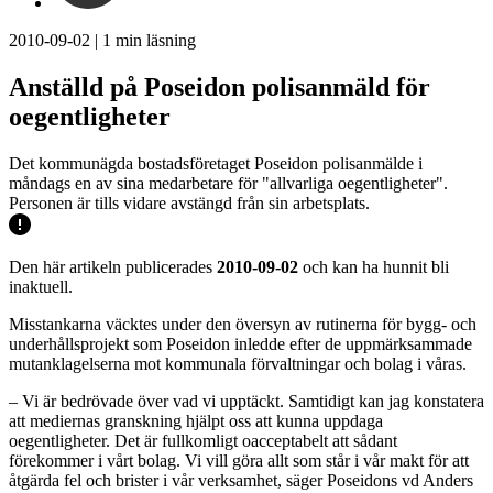
2010-09-02
|
1
min läsning
Anställd på Poseidon polisanmäld för
oegentligheter
Det kommunägda bostadsföretaget Poseidon polisanmälde i
måndags en av sina medarbetare för "allvarliga oegentligheter".
Personen är tills vidare avstängd från sin arbetsplats.
Den här artikeln publicerades
2010-09-02
och kan ha hunnit bli
inaktuell.
Misstankarna väcktes under den översyn av rutinerna för bygg- och
underhållsprojekt som Poseidon inledde efter de uppmärksammade
mutanklagelserna mot kommunala förvaltningar och bolag i våras.
– Vi är bedrövade över vad vi upptäckt. Samtidigt kan jag konstatera
att mediernas granskning hjälpt oss att kunna uppdaga
oegentligheter. Det är fullkomligt oacceptabelt att sådant
förekommer i vårt bolag. Vi vill göra allt som står i vår makt för att
åtgärda fel och brister i vår verksamhet, säger Poseidons vd Anders