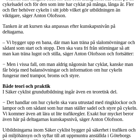
cykelsadel och för den som inte har cyklat på många, långa år. Fler
och fler behöver cykeln i sitt jobb vilket gör utbildningen än
viktigare, säger Anton Olofsson.
Tanken är att kursen ska anpassas efter kunskapsnivån på
deltagarna.
– Vi bygger upp en bana, där man kan träna på slalomövningar och
sådant som start och stopp. Den ska vara fri från störningar så att
man kan träna lugnt och stilla, säger Anton Olofsson och fortsätter:
− Men i vissa fall, om man aldrig någonsin har cyklat, kanske man
får börja med balansövningar och information om hur cykeln
fungerar med trampor, broms och styre.
Både teori och praktik
I Säker cyklist grundutbildning ingår även en teoretisk del.
− Det handlar om hur cykeln ska vara utrustad med ringklockor och
lampor och om sådant som hur man ställer sadel och styre på cykeln.
Vi kommer även att lära ut lite trafikregler. Exakt hur mycket beror
även här på deltagarnas kunskapsnivå, säger Anton Olofsson.
Utbildningarna inom Säker cyklist bygger på säkerhet i trafiken och
på miljöhänsyn och syftar till att uppmuntra anställda i Göteborgs