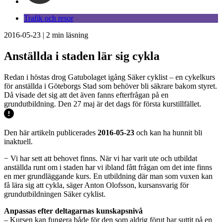
Trafik och resor
2016-05-23
|
2
min läsning
Anställda i staden lär sig cykla
Redan i höstas drog Gatubolaget igång Säker cyklist – en cykelkurs
för anställda i Göteborgs Stad som behöver bli säkrare bakom styret.
Då visade det sig att det även fanns efterfrågan på en
grundutbildning. Den 27 maj är det dags för första kurstillfället.
Den här artikeln publicerades
2016-05-23
och kan ha hunnit bli
inaktuell.
− Vi har sett att behovet finns. När vi har varit ute och utbildat
anställda runt om i staden har vi ibland fått frågan om det inte finns
en mer grundläggande kurs. En utbildning där man som vuxen kan
få lära sig att cykla, säger Anton Olofsson, kursansvarig för
grundutbildningen Säker cyklist.
Anpassas efter deltagarnas kunskapsnivå
– Kursen kan fungera både för den som aldrig förut har suttit på en