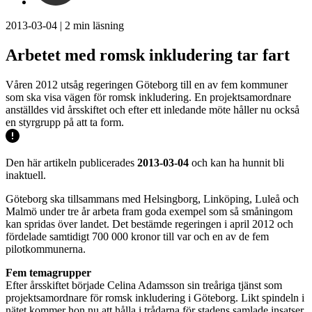
2013-03-04
|
2
min läsning
Arbetet med romsk inkludering tar fart
Våren 2012 utsåg regeringen Göteborg till en av fem kommuner
som ska visa vägen för romsk inkludering. En projektsamordnare
anställdes vid årsskiftet och efter ett inledande möte håller nu också
en styrgrupp på att ta form.
Den här artikeln publicerades
2013-03-04
och kan ha hunnit bli
inaktuell.
Göteborg ska tillsammans med Helsingborg, Linköping, Luleå och
Malmö under tre år arbeta fram goda exempel som så småningom
kan spridas över landet. Det bestämde regeringen i april 2012 och
fördelade samtidigt 700 000 kronor till var och en av de fem
pilotkommunerna.
Fem temagrupper
Efter årsskiftet började Celina Adamsson sin treåriga tjänst som
projektsamordnare för romsk inkludering i Göteborg. Likt spindeln i
nätet kommer hon nu att hålla i trådarna för stadens samlade insatser.