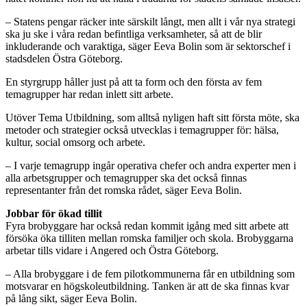
– Statens pengar räcker inte särskilt långt, men allt i vår nya strategi
ska ju ske i våra redan befintliga verksamheter, så att de blir
inkluderande och varaktiga, säger Eeva Bolin som är sektorschef i
stadsdelen Östra Göteborg.
En styrgrupp håller just på att ta form och den första av fem
temagrupper har redan inlett sitt arbete.
Utöver Tema Utbildning, som alltså nyligen haft sitt första möte, ska
metoder och strategier också utvecklas i temagrupper för: hälsa,
kultur, social omsorg och arbete.
– I varje temagrupp ingår operativa chefer och andra experter men i
alla arbetsgrupper och temagrupper ska det också finnas
representanter från det romska rådet, säger Eeva Bolin.
Jobbar för ökad tillit
Fyra brobyggare har också redan kommit igång med sitt arbete att
försöka öka tilliten mellan romska familjer och skola. Brobyggarna
arbetar tills vidare i Angered och Östra Göteborg.
– Alla brobyggare i de fem pilotkommunerna får en utbildning som
motsvarar en högskoleutbildning. Tanken är att de ska finnas kvar
på lång sikt, säger Eeva Bolin.