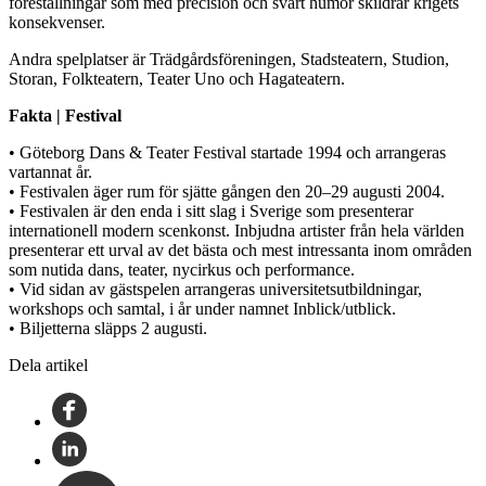
föreställningar som med precision och svart humor skildrar krigets
konsekvenser.
Andra spelplatser är Trädgårdsföreningen, Stadsteatern, Studion,
Storan, Folkteatern, Teater Uno och Hagateatern.
Fakta | Festival
• Göteborg Dans & Teater Festival startade 1994 och arrangeras
vartannat år.
• Festivalen äger rum för sjätte gången den 20–29 augusti 2004.
• Festivalen är den enda i sitt slag i Sverige som presenterar
internationell modern scenkonst. Inbjudna artister från hela världen
presenterar ett urval av det bästa och mest intressanta inom områden
som nutida dans, teater, nycirkus och performance.
• Vid sidan av gästspelen arrangeras universitetsutbildningar,
workshops och samtal, i år under namnet Inblick/utblick.
• Biljetterna släpps 2 augusti.
Dela artikel