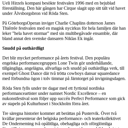
Ueli Hirzels kompani besökte festivalen 1996 med en bejublad
föreställning. Den här gången har Cirque slagit upp sitt tält vid havet
under Älvsborgsbron vid Röda Sten.
På GöteborgsOperan inviger Charlie Chaplins dotterson James
Thiérrée festivalen med en magisk nycirkus för hela familjen där han
leker ”hela havet stormar” med sin multibegåvade ensamble, där
bland annat den svenske dansaren Niklas Ek ingår.
Snudd på outhärdligt
Det blir mycket performance på årets festival. Den populära
engelska performancegruppen Lone Twin gör underhållande,
tillgängliga, angelägna, allvarliga och snudd på outhärdliga verk, till
exempel Ghost Dance där två trötta cowboys dansar squaredance
med förbundna ögon i tolv timmar på Järntorget på invigningsdagen.
Röda Sten fylls under tre dagar med ett fyrtiotal nordiska
performanceartister under namnet Nordic Excellence – en
nukonstfestival som följer upp succén Perfect Performance som gick
av stapeln på Kulturhuset i Stockholm förra året.
Tre säregna historier kommer att berättas på Pustervik. Över två
kvällar presenterar det belgiska performance- och teaterkollektivet
De Onderneming två opålitliga, obehagliga och oförglömliga