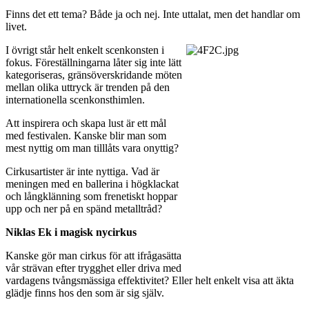
Finns det ett tema? Både ja och nej. Inte uttalat, men det handlar om
livet.
I övrigt står helt enkelt scenkonsten i
fokus. Föreställningarna låter sig inte lätt
kategoriseras, gränsöverskridande möten
mellan olika uttryck är trenden på den
internationella scenkonsthimlen.
Att inspirera och skapa lust är ett mål
med festivalen. Kanske blir man som
mest nyttig om man tilllåts vara onyttig?
Cirkusartister är inte nyttiga. Vad är
meningen med en ballerina i högklackat
och långklänning som frenetiskt hoppar
upp och ner på en spänd metalltråd?
Niklas Ek i magisk nycirkus
Kanske gör man cirkus för att ifrågasätta
vår strävan efter trygghet eller driva med
vardagens tvångsmässiga effektivitet? Eller helt enkelt visa att äkta
glädje finns hos den som är sig själv.