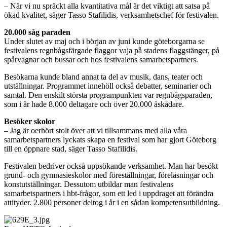
– När vi nu spräckt alla kvantitativa mål är det viktigt att satsa på
ökad kvalitet, säger Tasso Stafilidis, verksamhetschef för festivalen.
20.000 såg paraden
Under slutet av maj och i början av juni kunde göteborgarna se
festivalens regnbågsfärgade flaggor vaja på stadens flaggstänger, på
spårvagnar och bussar och hos festivalens samarbetspartners.
Besökarna kunde bland annat ta del av musik, dans, teater och
utställningar. Programmet innehöll också debatter, seminarier och
samtal. Den enskilt största programpunkten var regnbågsparaden,
som i år hade 8.000 deltagare och över 20.000 åskådare.
Besöker skolor
– Jag är oerhört stolt över att vi tillsammans med alla våra
samarbetspartners lyckats skapa en festival som har gjort Göteborg
till en öppnare stad, säger Tasso Stafilidis.
Festivalen bedriver också uppsökande verksamhet. Man har besökt
grund- och gymnasieskolor med föreställningar, föreläsningar och
konstutställningar. Dessutom utbildar man festivalens
samarbetspartners i hbt-frågor, som ett led i uppdraget att förändra
attityder. 2.800 personer deltog i år i en sådan kompetensutbildning.