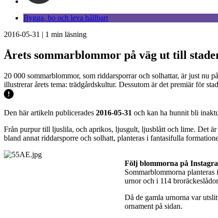
Bygga, bo och leva hållbart
2016-05-31
|
1
min läsning
Årets sommarblommor på väg ut till staden
20 000 sommarblommor, som riddarsporrar och solhattar, är just nu på
illustrerar årets tema: trädgårdskultur. Dessutom är det premiär för 
Den här artikeln publicerades
2016-05-31
och kan ha hunnit bli inaktu
Från purpur till ljuslila, och aprikos, ljusgult, ljusblått och lime. D
bland annat riddarsporre och solhatt, planteras i fantasifulla formation
Följ blommorna på Instagr
Sommarblommorna planteras i r
urnor och i 114 broräckeslådor
Då de gamla urnorna var utslit
ornament på sidan.