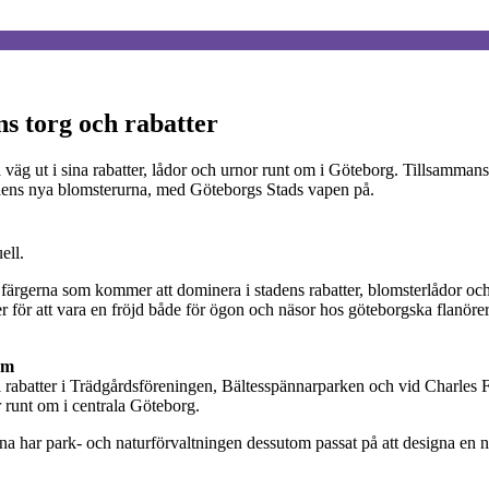
s torg och rabatter
 väg ut i sina rabatter, lådor och urnor runt om i Göteborg. Tillsamma
stadens nya blomsterurna, med Göteborgs Stads vapen på.
ell.
et är färgerna som kommer att dominera i stadens rabatter, blomsterlådor
er för att vara en fröjd både för ögon och näsor hos göteborgska flanörer
am
abatter i Trädgårdsföreningen, Bältesspännarparken och vid Charles Fel
 runt om i centrala Göteborg.
na har park- och naturförvaltningen dessutom passat på att designa en 