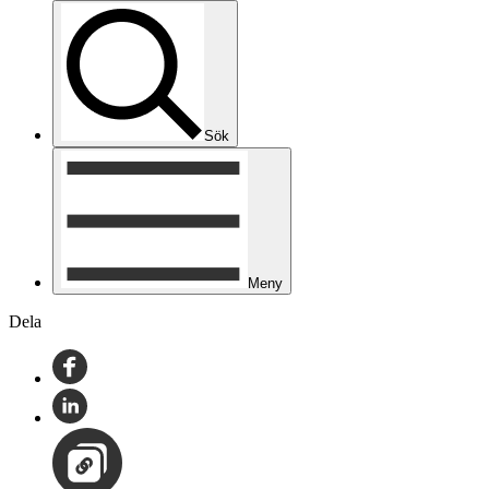
Sök
Meny
Dela