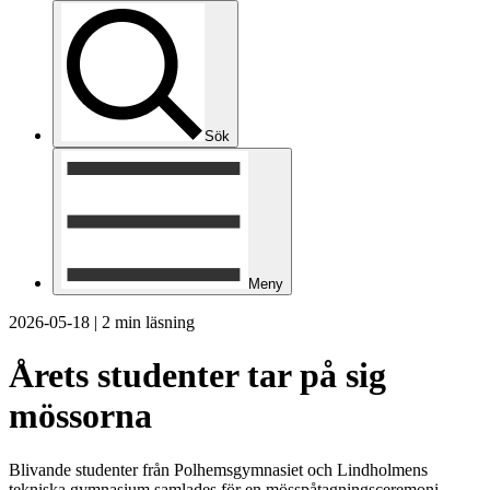
Sök
Meny
2026-05-18
|
2 min läsning
Årets studenter tar på sig
mössorna
Blivande studenter från Polhemsgymnasiet och Lindholmens
tekniska gymnasium samlades för en mösspåtagningsceremoni.