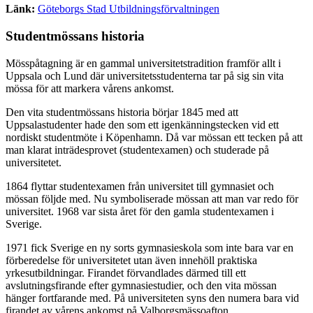
Länk:
Göteborgs Stad Utbildningsförvaltningen
Studentmössans historia
Mösspåtagning är en gammal universitetstradition framför allt i
Uppsala och Lund där universitetsstudenterna tar på sig sin vita
mössa för att markera vårens ankomst.
Den vita studentmössans historia börjar 1845 med att
Uppsalastudenter hade den som ett igenkänningstecken vid ett
nordiskt studentmöte i Köpenhamn. Då var mössan ett tecken på att
man klarat inträdesprovet (studentexamen) och studerade på
universitetet.
1864 flyttar studentexamen från universitet till gymnasiet och
mössan följde med. Nu symboliserade mössan att man var redo för
universitet. 1968 var sista året för den gamla studentexamen i
Sverige.
1971 fick Sverige en ny sorts gymnasieskola som inte bara var en
förberedelse för universitetet utan även innehöll praktiska
yrkesutbildningar. Firandet förvandlades därmed till ett
avslutningsfirande efter gymnasiestudier, och den vita mössan
hänger fortfarande med. På universiteten syns den numera bara vid
firandet av vårens ankomst på Valborgsmässoafton.