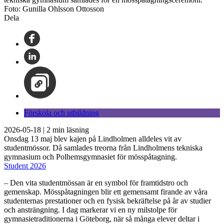
Foto: Gunilla Ohlsson Ottosson
Dela
Förskola och utbildning
2026-05-18
|
2
min läsning
Onsdag 13 maj blev kajen på Lindholmen alldeles vit av
studentmössor. Då samlades treorna från Lindholmens tekniska
gymnasium och Polhemsgymnasiet för mösspåtagning.
Student 2026
– Den vita studentmössan är en symbol för framtidstro och
gemenskap. Mösspåtagningen blir ett gemensamt firande av våra
studenternas prestationer och en fysisk bekräftelse på år av studier
och ansträngning. I dag markerar vi en ny milstolpe för
gymnasietraditionerna i Göteborg, när så många elever deltar i