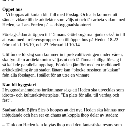
Öppet hus
– Vi hoppas att kartan blir full med förslag. Och alla kommer att
sändas vidare till de arkitekter som väljs ut och får arbeta vidare med
Heden, sa Lars Fredén på stadsbyggnadskontoret.
Förslagslådan är öppen till 15 mars. Göteborgarna bjuds också in till
att vara med i referensgrupper och till öppet hus på Heden 18-22
februari kl. 16-19, och 23 februari kl.10-14.
Utifrån de förslag som kommer in i prekvalificeringen under våren,
ska fyra-fem arkitektkontor väljas ut och få lämna slutliga förslag i
så kallade parallella uppdrag. Fördelen jämfört med en traditionell
arkitekttävling är att staden lättare kan ”plocka russinen ur kakan”
från alla förslagen, i stället för att utse en vinnare.
Kan bli byggstart
I byggnadsnämndens inriktningar sägs att Heden ska utvecklas som
idrotts- och kulturaktivitetsplats. ”En plats för alla, till vardag och
fest”.
Stadsarkitekt Björn Siesjö hoppas att det nya Heden ska kännas mer
inbjudande och han ser en chans att koppla ihop delar av staden:
– Tänk om Heden kan knytas ihop med den fantastiska resurs som