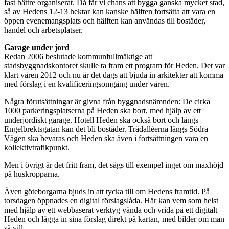
fast bättre organiserat. Då får vi chans att bygga ganska mycket stad,
så av Hedens 12-13 hektar kan kanske hälften fortsätta att vara en
öppen evenemangsplats och hälften kan användas till bostäder,
handel och arbetsplatser.
Garage under jord
Redan 2006 beslutade kommunfullmäktige att
stadsbyggnadskontoret skulle ta fram ett program för Heden. Det var
klart våren 2012 och nu är det dags att bjuda in arkitekter att komma
med förslag i en kvalificeringsomgång under våren.
Några förutsättningar är givna från byggnadsnämnden: De cirka
1000 parkeringsplatserna på Heden ska bort, med hjälp av ett
underjordiskt garage. Hotell Heden ska också bort och längs
Engelbrektsgatan kan det bli bostäder. Trädalléerna längs Södra
Vägen ska bevaras och Heden ska även i fortsättningen vara en
kollektivtrafikpunkt.
Men i övrigt är det fritt fram, det sägs till exempel inget om maxhöjd
på huskropparna.
Även göteborgarna bjuds in att tycka till om Hedens framtid. På
torsdagen öppnades en digital förslagslåda. Här kan vem som helst
med hjälp av ett webbaserat verktyg vända och vrida på ett digitalt
Heden och lägga in sina förslag direkt på kartan, med bilder om man
så vill.