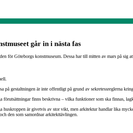
stmuseet går in i nästa fas
den för Göteborgs konstmuseum. Dessa har till mitten av mars på sig att sk
ell.
a på gestaltningen är inte offentligt på grund av sekretessreglerna krin
ga förutsättningar finns beskrivna – vilka funktioner som ska finnas, lag
iga huskroppen är givetvis av stor vikt, men arkitektur handlar lika my
och den som samordnar arkitekttävlingen.