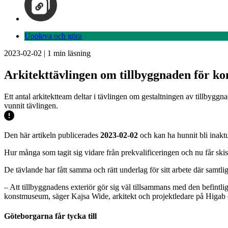
Uppleva och göra
2023-02-02
|
1
min läsning
Arkitekttävlingen om tillbyggnaden för kon
Ett antal arkitektteam deltar i tävlingen om gestaltningen av tillbyggna
vunnit tävlingen.
Den här artikeln publicerades
2023-02-02
och kan ha hunnit bli inaktu
Hur många som tagit sig vidare från prekvalificeringen och nu får skiss
De tävlande har fått samma och rätt underlag för sitt arbete där samtli
– Att tillbyggnadens exteriör gör sig väl tillsammans med den befintl
konstmuseum, säger Kajsa Wide, arkitekt och projektledare på Higab 
Göteborgarna får tycka till