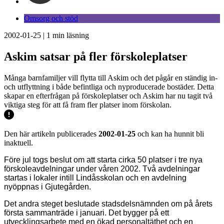
Omsorg och stöd
2002-01-25
|
1
min läsning
Askim satsar på fler förskoleplatser
Många barnfamiljer vill flytta till Askim och det pågår en ständig in-
och utflyttning i både befintliga och nyproducerade bostäder. Detta
skapar en efterfrågan på förskoleplatser och Askim har nu tagit två
viktiga steg för att få fram fler platser inom förskolan.
Den här artikeln publicerades
2002-01-25
och kan ha hunnit bli
inaktuell.
Före jul togs beslut om att starta cirka 50 platser i tre nya
förskoleavdelningar under våren 2002. Två avdelningar
startas i lokaler intill Lindåsskolan och en avdelning
nyöppnas i Gjutegården.
Det andra steget beslutade stadsdelsnämnden om på årets
första sammanträde i januari. Det bygger på ett
utvecklingsarbete med en ökad personaltäthet och en