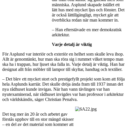
människa. Asplund skapade istället ett
lätt hus med mycket ljus och fönster. Det
är också lättillgängligt, mycket går att
överblicka redan när man kommer in.
– Han efterstävade en mer demokratisk
arkitektur.
Varje detalj är viktig
För Asplund var interiör och exteriör en helhet som skulle leva ihop.
Allt är genomtänkt, hur man ska röra sig i rummet vilket tempo man
ska ha i trappan, hur ljuset ska falla in. Varje detalj är viktig. Han har
designat allt från möbler till lampor till skyltar, handtag och textilier.
– Det blev ett mycket stort och prestigefyllt projekt som kom att följa
hela Asplunds karriär. Det skulle dröja ända fram till 1937 innan det
nya rådhuset kunde invigas. När han vann tävlingen var han
nyutexaminerad, när rådhuset invigdes var han professor i arkitektur
och världskändis, säger Christian Penalva.
Det tog mer än 20 år och arbetet gav
förstås upphov till en stor mängd skisser
– en del av det material som kommer att