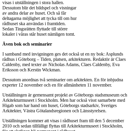
visas i utställningen i stora hallen.
Dessutom blir det bildspel och visningar
av andra delar av huset. Och så får
deltagarna möjlighet att tycka till om hur
rådhuset ska användas i framtiden.
Sedan Tingsrätten flyttade till större
lokaler i våras står huset nämligen tomt.
Även bok och seminarier
I samband med invigningen ges det också ut en ny bok: Asplunds
rådhus i Göteborg – Tiden, platsen, arkitekturen. Redaktör är Claes
Caldenby, med texter av Nicholas Adams, Claes Caldenby, Eva
Eriksson och Kerstin Wickman.
Dessutom anordnas två seminarier om arkitekten. En för inbjudna
experter 12 november och en för allmänheten 11 november.
Utställningen är gemensamt projekt av Göteborgs stadsmuseum och
Arkitekturmuseet i Stockholm. Men har också visst samarbete med
Higab som har hand om huset, Göteborgs stadsarkiv, Sveriges
Arkitekter, Västra Götalandsregionen och Länsstyrelsen.
Utställningen kommer att visas i rådhuset fram till den 5 december
2010 och sedan tillfälligt flyttas till Arkitekturmuseet i Stockholm,