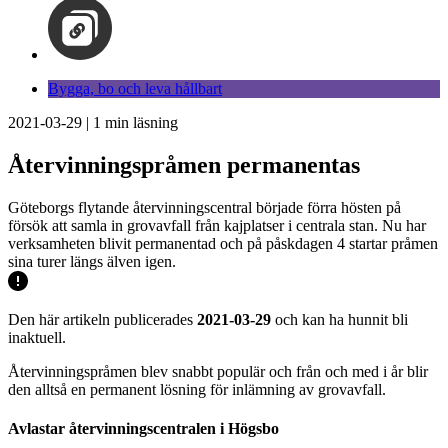
Bygga, bo och leva hållbart
2021-03-29
|
1
min läsning
Återvinningspråmen permanentas
Göteborgs flytande återvinningscentral började förra hösten på
försök att samla in grovavfall från kajplatser i centrala stan. Nu har
verksamheten blivit permanentad och på påskdagen 4 startar pråmen
sina turer längs älven igen.
Den här artikeln publicerades
2021-03-29
och kan ha hunnit bli
inaktuell.
Återvinningspråmen blev snabbt populär och från och med i år blir
den alltså en permanent lösning för inlämning av grovavfall.
Avlastar återvinningscentralen i Högsbo