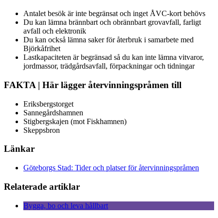
Antalet besök är inte begränsat och inget ÅVC-kort behövs
Du kan lämna brännbart och obrännbart grovavfall, farligt
avfall och elektronik
Du kan också lämna saker för återbruk i samarbete med
Björkåfrihet
Lastkapaciteten är begränsad så du kan inte lämna vitvaror,
jordmassor, trädgårdsavfall, förpackningar och tidningar
FAKTA | Här lägger återvinningspråmen till
Eriksbergstorget
Sannegårdshamnen
Stigbergskajen (mot Fiskhamnen)
Skeppsbron
Länkar
Göteborgs Stad: Tider och platser för återvinningspråmen
Relaterade artiklar
Bygga, bo och leva hållbart