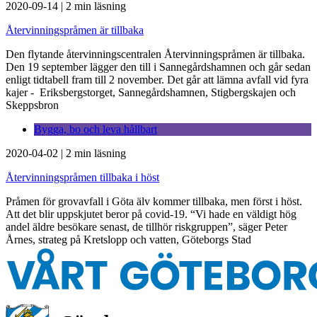
2020-09-14
|
2 min läsning
Återvinningspråmen är tillbaka
Den flytande återvinningscentralen Återvinningspråmen är tillbaka.
Den 19 september lägger den till i Sannegårdshamnen och går sedan
enligt tidtabell fram till 2 november. Det går att lämna avfall vid fyra
kajer - Eriksbergstorget, Sannegårdshamnen, Stigbergskajen och
Skeppsbron
Bygga, bo och leva hållbart
2020-04-02
|
2 min läsning
Återvinningspråmen tillbaka i höst
Pråmen för grovavfall i Göta älv kommer tillbaka, men först i höst.
Att det blir uppskjutet beror på covid-19. “Vi hade en väldigt hög
andel äldre besökare senast, de tillhör riskgruppen”, säger Peter
Årnes, strateg på Kretslopp och vatten, Göteborgs Stad