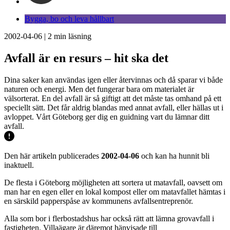
Bygga, bo och leva hållbart
2002-04-06
|
2
min läsning
Avfall är en resurs – hit ska det
Dina saker kan användas igen eller återvinnas och då sparar vi både
naturen och energi. Men det fungerar bara om materialet är
välsorterat. En del avfall är så giftigt att det måste tas omhand på ett
speciellt sätt. Det får aldrig blandas med annat avfall, eller hällas ut i
avloppet. Vårt Göteborg ger dig en guidning vart du lämnar ditt
avfall.
Den här artikeln publicerades
2002-04-06
och kan ha hunnit bli
inaktuell.
De flesta i Göteborg möjligheten att sortera ut matavfall, oavsett om
man har en egen eller en lokal kompost eller om matavfallet hämtas i
en särskild papperspåse av kommunens avfallsentreprenör.
Alla som bor i flerbostadshus har också rätt att lämna grovavfall i
fastigheten. Villaägare är däremot hänvisade till