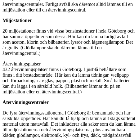
återvinningscentraler. Farligt avfall ska däremot alltid lämnas till en
miljöstation eller till en återvinningscentral.
Miljöstationer
20 miljöstationer finns vid vissa bensinstationer i hela Göteborg och
har samma öppettider som dessa. Här kan du lämna farligt avfall
som aceton, klorin och bilbatterier, lysrör och lågenergilampor. Det
är gratis. (Glödlampor ska du däremot lämna till en
återvinningcentral.)
Återvinningsplatser
432 återvinningsplatser finns i Göteborg. Ljusblå behållare som
finns i ditt bostadsområde. Här kan du lämna tidningar, wellpapp
och förpackningar av glas, papper, plast och metall. Små batterier
kan du lägga i en särskild holk. (Bilbatterier lämnar du på en
miljöstation eller en återvinningscentral.)
Återvinningscentraler
De fyra återvinningsstationerna i Göteborg är bemannade och har
särskilda öppettider. Här kan du få hjälp och lämna allt slags sorterat
material utom matavfall. Det inkluderar alla saker som du kan lämna
till miljöstationerna och återvinningsplatserna, plus användbara
kläder, glödlampor, elektronik, kyl- och frys, däck, trädgårdsavfall