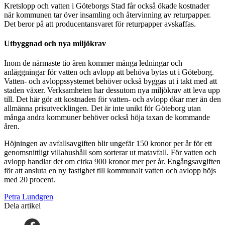
Kretslopp och vatten i Göteborgs Stad får också ökade kostnader
när kommunen tar över insamling och återvinning av returpapper.
Det beror på att producentansvaret för returpapper avskaffas.
Utbyggnad och nya miljökrav
Inom de närmaste tio åren kommer många ledningar och
anläggningar för vatten och avlopp att behöva bytas ut i Göteborg.
Vatten- och avloppssystemet behöver också byggas ut i takt med att
staden växer. Verksamheten har dessutom nya miljökrav att leva upp
till. Det här gör att kostnaden för vatten- och avlopp ökar mer än den
allmänna prisutvecklingen. Det är inte unikt för Göteborg utan
många andra kommuner behöver också höja taxan de kommande
åren.
Höjningen av avfallsavgiften blir ungefär 150 kronor per år för ett
genomsnittligt villahushåll som sorterar ut matavfall. För vatten och
avlopp handlar det om cirka 900 kronor mer per år. Engångsavgiften
för att ansluta en ny fastighet till kommunalt vatten och avlopp höjs
med 20 procent.
Petra Lundgren
Dela artikel