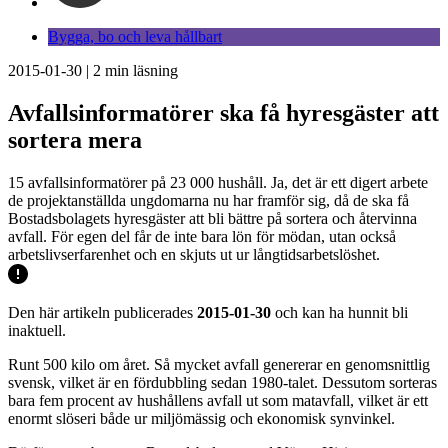
Bygga, bo och leva hållbart
2015-01-30
|
2
min läsning
Avfallsinformatörer ska få hyresgäster att
sortera mera
15 avfallsinformatörer på 23 000 hushåll. Ja, det är ett digert arbete
de projektanställda ungdomarna nu har framför sig, då de ska få
Bostadsbolagets hyresgäster att bli bättre på sortera och återvinna
avfall. För egen del får de inte bara lön för mödan, utan också
arbetslivserfarenhet och en skjuts ut ur långtidsarbetslöshet.
Den här artikeln publicerades
2015-01-30
och kan ha hunnit bli
inaktuell.
Runt 500 kilo om året. Så mycket avfall genererar en genomsnittlig
svensk, vilket är en fördubbling sedan 1980-talet. Dessutom sorteras
bara fem procent av hushållens avfall ut som matavfall, vilket är ett
enormt slöseri både ur miljömässig och ekonomisk synvinkel.