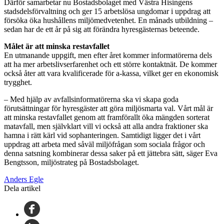
Därför samarbetar nu Bostadsbolaget med Västra Hisingens
stadsdelsförvaltning och ger 15 arbetslösa ungdomar i uppdrag att
försöka öka hushållens miljömedvetenhet. En månads utbildning –
sedan har de ett år på sig att förändra hyresgästernas beteende.
Målet är att minska restavfallet
En utmanande uppgift, men efter året kommer informatörerna dels
att ha mer arbetslivserfarenhet och ett större kontaktnät. De kommer
också åter att vara kvalificerade för a-kassa, vilket ger en ekonomisk
trygghet.
– Med hjälp av avfallsinformatörerna ska vi skapa goda
förutsättningar för hyresgäster att göra miljösmarta val. Vårt mål är
att minska restavfallet genom att framförallt öka mängden sorterat
matavfall, men självklart vill vi också att alla andra fraktioner ska
hamna i rätt kärl vid sophanteringen. Samtidigt ligger det i vårt
uppdrag att arbeta med såväl miljöfrågan som sociala frågor och
denna satsning kombinerar dessa saker på ett jättebra sätt, säger Eva
Bengtsson, miljöstrateg på Bostadsbolaget.
Anders Egle
Dela artikel