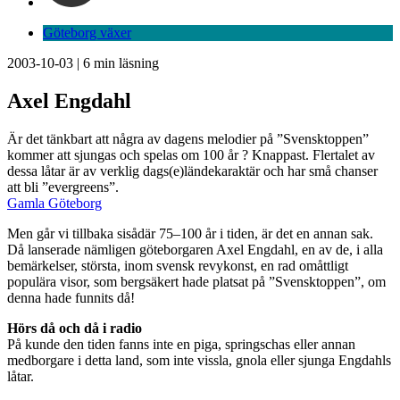
Göteborg växer
2003-10-03
|
6
min läsning
Axel Engdahl
Är det tänkbart att några av dagens melodier på ”Svensktoppen”
kommer att sjungas och spelas om 100 år ? Knappast. Flertalet av
dessa låtar är av verklig dags(e)ländekaraktär och har små chanser
att bli ”evergreens”.
Gamla Göteborg
Men går vi tillbaka sisådär 75–100 år i tiden, är det en annan sak.
Då lanserade nämligen göteborgaren Axel Engdahl, en av de, i alla
bemärkelser, största, inom svensk revykonst, en rad omåttligt
populära visor, som bergsäkert hade platsat på ”Svensktoppen”, om
denna hade funnits då!
Hörs då och då i radio
På kunde den tiden fanns inte en piga, springschas eller annan
medborgare i detta land, som inte vissla, gnola eller sjunga Engdahls
låtar.