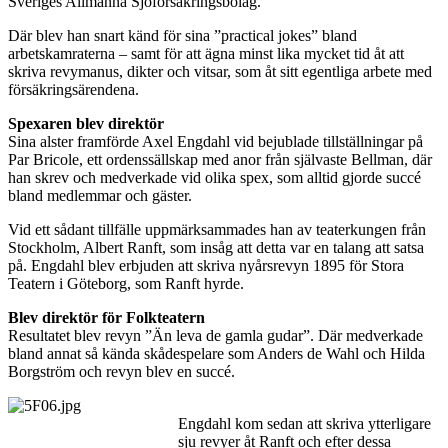
Sveriges Allmänna Sjöförsäkringsbolag.
Där blev han snart känd för sina ”practical jokes” bland
arbetskamraterna – samt för att ägna minst lika mycket tid åt att
skriva revymanus, dikter och vitsar, som åt sitt egentliga arbete med
försäkringsärendena.
Spexaren blev direktör
Sina alster framförde Axel Engdahl vid bejublade tillställningar på
Par Bricole, ett ordenssällskap med anor från självaste Bellman, där
han skrev och medverkade vid olika spex, som alltid gjorde succé
bland medlemmar och gäster.
Vid ett sådant tillfälle uppmärksammades han av teaterkungen från
Stockholm, Albert Ranft, som insåg att detta var en talang att satsa
på. Engdahl blev erbjuden att skriva nyårsrevyn 1895 för Stora
Teatern i Göteborg, som Ranft hyrde.
Blev direktör för Folkteatern
Resultatet blev revyn ”Än leva de gamla gudar”. Där medverkade
bland annat så kända skådespelare som Anders de Wahl och Hilda
Borgström och revyn blev en succé.
Engdahl kom sedan att skriva ytterligare
sju revyer åt Ranft och efter dessa