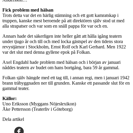
Fick problem med hälsan
Trots detta var det en härlig stämning och ett gott kamratskap i
truppen, kanske mest beroende på att direktören själv stod ut med
alla strapatser och var som en snäll pappa för var och en.
Annars hade det säkerligen inte heller gått att hålla igång teatern
under tjugo år och till och med locka gästspel av den tidens stora
revystjärnor i Stockholm, Ernst Rolf och Karl Gerhard. Men 1922
var det slut med denna gyllene epok på Folkan.
Axel Engdahl hade problem med hälsan och i början av januari
nåddes teatern av budet om hans bortgång, bara 59 år gammal.
Folkan själv hängde med ett tag till, i annan regi, men i januari 1942
brann träbyggnaden ner till grunden. Kanske ett passande slut för en
gammal teater.
Källor:
Uno Eriksson (Myggans Nöjeslexikon)
Åke Pettersson (Teaterliv i Göteborg)
Dela artikel