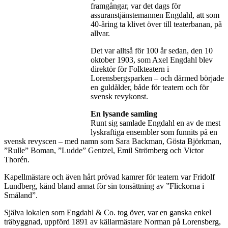
framgångar, var det dags för
assuranstjänstemannen Engdahl, att som
40-åring ta klivet över till teaterbanan, på
allvar.
Det var alltså för 100 år sedan, den 10
oktober 1903, som Axel Engdahl blev
direktör för Folkteatern i
Lorensbergsparken – och därmed började
en guldålder, både för teatern och för
svensk revykonst.
En lysande samling
Runt sig samlade Engdahl en av de mest
lyskraftiga ensembler som funnits på en
svensk revyscen – med namn som Sara Backman, Gösta Björkman,
”Rulle” Boman, ”Ludde” Gentzel, Emil Strömberg och Victor
Thorén.
Kapellmästare och även hårt prövad kamrer för teatern var Fridolf
Lundberg, känd bland annat för sin tonsättning av ”Flickorna i
Småland”.
Själva lokalen som Engdahl & Co. tog över, var en ganska enkel
träbyggnad, uppförd 1891 av källarmästare Norman på Lorensberg,