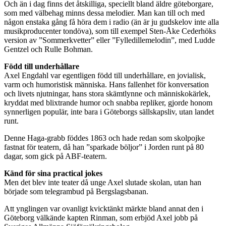
Och än i dag finns det åtskilliga, speciellt bland äldre göteborgare,
som med välbehag minns dessa melodier. Man kan till och med
någon enstaka gång få höra dem i radio (än är ju gudskelov inte alla
musikproducenter tondöva), som till exempel Sten-Åke Cederhöks
version av ”Sommerkvetter” eller ”Fylledillemelodin”, med Ludde
Gentzel och Rulle Bohman.
Född till underhållare
Axel Engdahl var egentligen född till underhållare, en jovialisk,
varm och humoristisk människa. Hans fallenhet för konversation
och livets njutningar, hans stora skämtlynne och människokärlek,
kryddat med blixtrande humor och snabba repliker, gjorde honom
synnerligen populär, inte bara i Göteborgs sällskapsliv, utan landet
runt.
Denne Haga-grabb föddes 1863 och hade redan som skolpojke
fastnat för teatern, då han ”sparkade böljor” i Jorden runt på 80
dagar, som gick på ABF-teatern.
Känd för sina practical jokes
Men det blev inte teater då unge Axel slutade skolan, utan han
började som telegrambud på Bergslagsbanan.
Att ynglingen var ovanligt kvicktänkt märkte bland annat den i
Göteborg välkände kapten Rinman, som erbjöd Axel jobb på