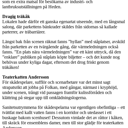
som en extra matsal för besökarna av industri- och
lantbruksutställningen på Heden.
Dragig träkåk
Lokalen hade därför ett ganska egenartat utseende, med en långsmal
salong, där parkettens bänkrader skildes från sidornas så kallade
parterrer, av träbarriärer.
Längst bak från scenen räknat fanns ”hyllan” med ståplatser, avskild
från parketten av en tvärgående gång, där värmeledningen också
fanns. ”En plats nära värmeledningen” var ett känt uttryck, då den
”enklare” publiken på ståplats köpte biljetter – och det kunde nog
behövas under kyliga dagar, eftersom det drog friskt genom
träkåken!
Teaterkatten Andersson
För skådespelare, sufflör och scenarbetare var det minst sagt
strapatsrikt att jobba på Folkan, med gångar, närmast i kryphöjd,
under scenen, trångt vid passagen framför kulissförråden och
klättring på stegar upp till omklädningslogerna.
Sanitetsutrymmena för skådespelarna var egentligen obefintliga – ett
tvättfat med kallt vatten fanns i en korridor och utedasset i ett
buskage bakom scenhuset! Dessutom vimlade det av råttor i kåken,
till skräck för ensemblens damer, men till stor glädje för teaterkatten
Andersson…