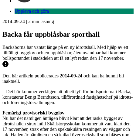
Uppleva och göra
2014-09-24
|
2
min läsning
Backa får uppblåsbar sporthall
Backaborna har väntat länge på en ny idrottshall. Med hjälp av ett
tillfälligt bygglov och en uppblåsbar, återanvändbar hall kommer
bollsportandet i stadsdelen att få ett lyft redan den 17 november.
Den här artikeln publicerades
2014-09-24
och kan ha hunnit bli
inaktuell.
– Det här kommer verkligen att bli ett lyft för bollsporterna i Backa,
konstaterar Bengt Berndtsson, tillförordnad fastighetschef på idrotts-
och föreningsförvaltningen.
Femårigt provisoriskt bygglov
Nu har det nämligen äntligen blivit klart att det raska bygget av
idrottshallen strax intill Skällstorpsskolan kommer att vara klart den
17 november, strax efter den spektakulära resningen av väggar och
tak. Hallen är nämligen en så kallad övertryckshall som blåses upp