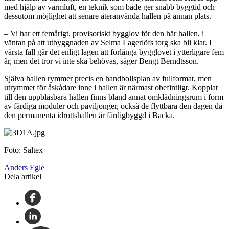
med hjälp av varmluft, en teknik som både ger snabb byggtid och
dessutom möjlighet att senare återanvända hallen på annan plats.
– Vi har ett femårigt, provisoriskt bygglov för den här hallen, i
väntan på att utbyggnaden av Selma Lagerlöfs torg ska bli klar. I
värsta fall går det enligt lagen att förlänga bygglovet i ytterligare fem
år, men det tror vi inte ska behövas, säger Bengt Berndtsson.
Själva hallen rymmer precis en handbollsplan av fullformat, men
utrymmet för åskådare inne i hallen är närmast obefintligt. Kopplat
till den uppblåsbara hallen finns bland annat omklädningsrum i form
av färdiga moduler och paviljonger, också de flyttbara den dagen då
den permanenta idrottshallen är färdigbyggd i Backa.
Foto: Saltex
Anders Egle
Dela artikel