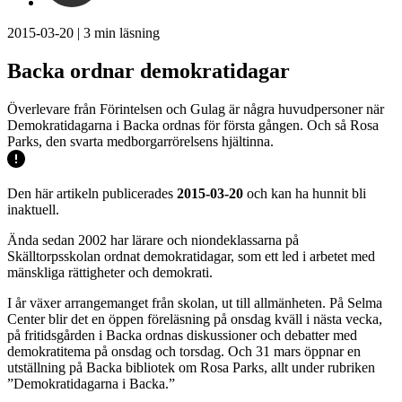
2015-03-20
|
3
min läsning
Backa ordnar demokratidagar
Överlevare från Förintelsen och Gulag är några huvudpersoner när
Demokratidagarna i Backa ordnas för första gången. Och så Rosa
Parks, den svarta medborgarrörelsens hjältinna.
Den här artikeln publicerades
2015-03-20
och kan ha hunnit bli
inaktuell.
Ända sedan 2002 har lärare och niondeklassarna på
Skälltorpsskolan ordnat demokratidagar, som ett led i arbetet med
mänskliga rättigheter och demokrati.
I år växer arrangemanget från skolan, ut till allmänheten. På Selma
Center blir det en öppen föreläsning på onsdag kväll i nästa vecka,
på fritidsgården i Backa ordnas diskussioner och debatter med
demokratitema på onsdag och torsdag. Och 31 mars öppnar en
utställning på Backa bibliotek om Rosa Parks, allt under rubriken
”Demokratidagarna i Backa.”