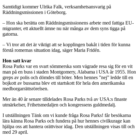
Samtidigt kommer Ulrika Falk, verksamhetsansvarig på
Räddningsmissionen i Göteborg.
– Hon ska berätta om Räddningsmissionens arbete med fattiga EU-
migranter, ett aktuellt ämne nu när många av dem syns tigga på
gatorna.
– Vi tror att det är viktigt att se kopplingen bakåt i tiden för kunna
förstå romernas situation idag, säger Maria Fridén.
Hon satt kvar
Rosa Parks var en svart sömmerska som vägrade resa sig för en vit
man på en buss i staden Montgomery, Alabama i USA år 1955. Hon
greps av polis och dömdes till böter. Men hennes ”nej” ledde till en
bojkott av bussarna blev ett startskott för hela den amerikanska
medborgarrättsrörelsen.
Mer än 40 år senare tilldelades Rosa Parks två av USA:s finaste
utmärkelser, Frihetsmedaljen och kongressens guldmedalj.
I utställningen Tänk om vi kunde fråga Rosa Parks! får besökarna
lära känna Rosa Parks och fundera på hur hennes civilkurage kan
hjälpa oss att hantera orättvisor idag. Den utställningen visas till och
med 29 april.