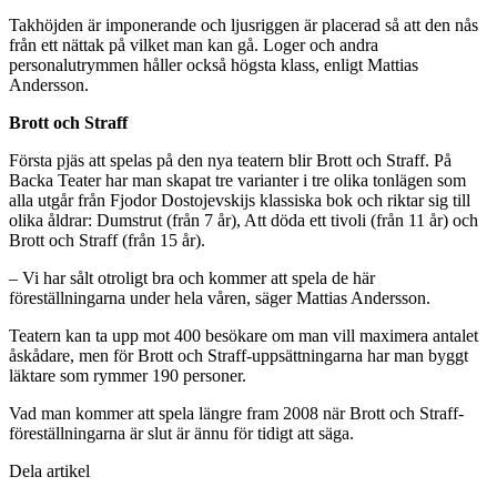
Takhöjden är imponerande och ljusriggen är placerad så att den nås
från ett nättak på vilket man kan gå. Loger och andra
personalutrymmen håller också högsta klass, enligt Mattias
Andersson.
Brott och Straff
Första pjäs att spelas på den nya teatern blir Brott och Straff. På
Backa Teater har man skapat tre varianter i tre olika tonlägen som
alla utgår från Fjodor Dostojevskijs klassiska bok och riktar sig till
olika åldrar: Dumstrut (från 7 år), Att döda ett tivoli (från 11 år) och
Brott och Straff (från 15 år).
– Vi har sålt otroligt bra och kommer att spela de här
föreställningarna under hela våren, säger Mattias Andersson.
Teatern kan ta upp mot 400 besökare om man vill maximera antalet
åskådare, men för Brott och Straff-uppsättningarna har man byggt
läktare som rymmer 190 personer.
Vad man kommer att spela längre fram 2008 när Brott och Straff-
föreställningarna är slut är ännu för tidigt att säga.
Dela artikel