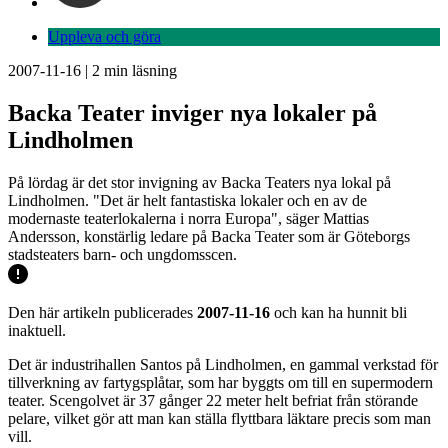
Uppleva och göra
2007-11-16
|
2
min läsning
Backa Teater inviger nya lokaler på
Lindholmen
På lördag är det stor invigning av Backa Teaters nya lokal på
Lindholmen. "Det är helt fantastiska lokaler och en av de
modernaste teaterlokalerna i norra Europa", säger Mattias
Andersson, konstärlig ledare på Backa Teater som är Göteborgs
stadsteaters barn- och ungdomsscen.
Den här artikeln publicerades
2007-11-16
och kan ha hunnit bli
inaktuell.
Det är industrihallen Santos på Lindholmen, en gammal verkstad för
tillverkning av fartygsplåtar, som har byggts om till en supermodern
teater. Scengolvet är 37 gånger 22 meter helt befriat från störande
pelare, vilket gör att man kan ställa flyttbara läktare precis som man
vill.