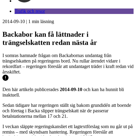
Trafik och resor
2014-09-10
|
1
min läsning
Backabor kan få lättnader i
trängselskatten redan nästa år
I somras hamnade frågan om Backabornas undantag från
trängselskatten på regeringens bord. Nu rullar ärendet vidare i
rekordfart – regeringen föreslår att undantaget träder i kraft redan vid
årsskiftet.
Den här artikeln publicerades
2014-09-10
och kan ha hunnit bli
inaktuell.
Sedan tidigare har regeringen ställt sig bakom grundidén att boende
och företag i Backa slipper trängselskatt när de passerar
betalstationerna mellan 17 och 21.
I veckan släppte regeringskansliet ett lagtextförslag som nu går ut på
remiss – med skyndsam hantering. Regeringen föreslår att