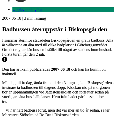
Uppleva och göra
2007-06-18
|
3
min läsning
Badbussen återuppstår i Biskopsgården
I sommar återinför stadsdelen Biskopsgården en gratis badbuss. Alla
är välkomna att åka med till olika badplatser i Göteborgsområdet.
Om det regnar kör bussen i stället till något av stadens inomhusbad.
Första turen går den 2 juli.
Den här artikeln publicerades
2007-06-18
och kan ha hunnit bli
inaktuell.
Måndag till fredag, ända fram till den 3 augusti, kan Biskopsgårdens
invånare ta badbussen till dagens dopp. Klockan nio på morgonen
börjar upphämtningen vid Jättestensskolan och fortsätter sedan på
ytterligare åtta busshållplatser. Hem från badet går bussen klockan
tre.
− Vi har haft badbuss förut, men det var mer än tio år sedan, säger
Margareta Sjöholm på Bo Bra i Biskopsgården.