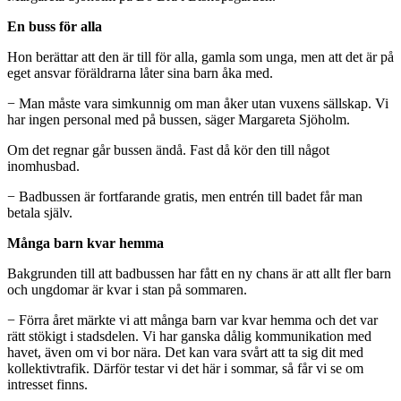
En buss för alla
Hon berättar att den är till för alla, gamla som unga, men att det är på
eget ansvar föräldrarna låter sina barn åka med.
− Man måste vara simkunnig om man åker utan vuxens sällskap. Vi
har ingen personal med på bussen, säger Margareta Sjöholm.
Om det regnar går bussen ändå. Fast då kör den till något
inomhusbad.
− Badbussen är fortfarande gratis, men entrén till badet får man
betala själv.
Många barn kvar hemma
Bakgrunden till att badbussen har fått en ny chans är att allt fler barn
och ungdomar är kvar i stan på sommaren.
− Förra året märkte vi att många barn var kvar hemma och det var
rätt stökigt i stadsdelen. Vi har ganska dålig kommunikation med
havet, även om vi bor nära. Det kan vara svårt att ta sig dit med
kollektivtrafik. Därför testar vi det här i sommar, så får vi se om
intresset finns.