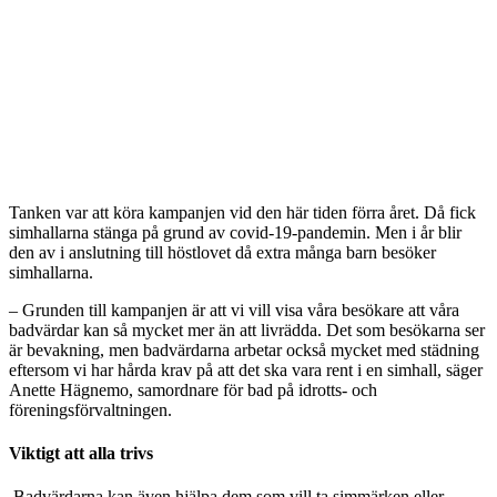
Tanken var att köra kampanjen vid den här tiden förra året. Då fick
simhallarna stänga på grund av covid-19-pandemin. Men i år blir
den av i anslutning till höstlovet då extra många barn besöker
simhallarna.
– Grunden till kampanjen är att vi vill visa våra besökare att våra
badvärdar kan så mycket mer än att livrädda. Det som besökarna ser
är bevakning, men badvärdarna arbetar också mycket med städning
eftersom vi har hårda krav på att det ska vara rent i en simhall, säger
Anette Hägnemo, samordnare för bad på idrotts- och
föreningsförvaltningen.
Viktigt att alla trivs
Badvärdarna kan även hjälpa dem som vill ta simmärken eller