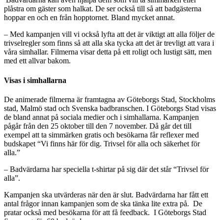
plåstra om gäster som halkat. De ser också till så att badgästerna
hoppar en och en från hopptornet. Bland mycket annat.
– Med kampanjen vill vi också lyfta att det är viktigt att alla följer de
trivselregler som finns så att alla ska tycka att det är trevligt att vara i
våra simhallar. Filmerna visar detta på ett roligt och lustigt sätt, men
med ett allvar bakom.
Visas i simhallarna
De animerade filmerna är framtagna av Göteborgs Stad, Stockholms
stad, Malmö stad och Svenska badbranschen. I Göteborgs Stad visas
de bland annat på sociala medier och i simhallarna. Kampanjen
pågår från den 25 oktober till den 7 november. Då går det till
exempel att ta simmärken gratis och besökarna får reflexer med
budskapet “Vi finns här för dig. Trivsel för alla och säkerhet för
alla.”
– Badvärdarna har speciella t-shirtar på sig där det står “Trivsel för
alla”.
Kampanjen ska utvärderas när den är slut. Badvärdarna har fått ett
antal frågor innan kampanjen som de ska tänka lite extra på. De
pratar också med besökarna för att få feedback. I Göteborgs Stad