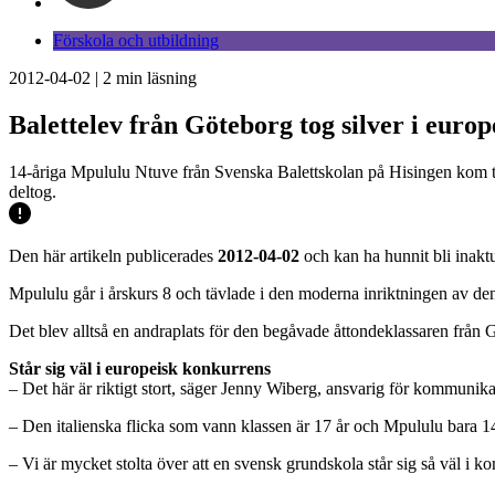
Förskola och utbildning
2012-04-02
|
2
min läsning
Balettelev från Göteborg tog silver i europ
14-åriga Mpululu Ntuve från Svenska Balettskolan på Hisingen kom tvåa 
deltog.
Den här artikeln publicerades
2012-04-02
och kan ha hunnit bli inaktu
Mpululu går i årskurs 8 och tävlade i den moderna inriktningen av den
Det blev alltså en andraplats för den begåvade åttondeklassaren från 
Står sig väl i europeisk konkurrens
– Det här är riktigt stort, säger Jenny Wiberg, ansvarig för kommuni
– Den italienska flicka som vann klassen är 17 år och Mpululu bara 14
– Vi är mycket stolta över att en svensk grundskola står sig så väl i