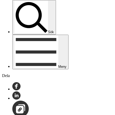
Sök
Meny
Dela