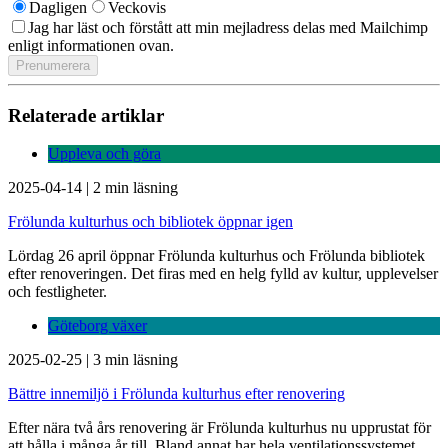
Dagligen
Veckovis
Jag har läst och förstått att min mejladress delas med Mailchimp
enligt informationen ovan.
Relaterade artiklar
Uppleva och göra
2025-04-14
|
2 min läsning
Frölunda kulturhus och bibliotek öppnar igen
Lördag 26 april öppnar Frölunda kulturhus och Frölunda bibliotek
efter renoveringen. Det firas med en helg fylld av kultur, upplevelser
och festligheter.
Göteborg växer
2025-02-25
|
3 min läsning
Bättre innemiljö i Frölunda kulturhus efter renovering
Efter nära två års renovering är Frölunda kulturhus nu upprustat för
att hålla i många år till. Bland annat har hela ventilationssystemet