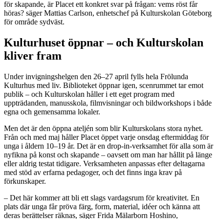
för skapande, är Placet ett konkret svar på frågan: vems röst får
höras? säger Mattias Carlson, enhetschef på Kulturskolan Göteborg
för område sydväst.
Kulturhuset öppnar – och Kulturskolan
kliver fram
Under invigningshelgen den 26–27 april fylls hela Frölunda
Kulturhus med liv. Biblioteket öppnar igen, scenrummet tar emot
publik – och Kulturskolan håller i ett eget program med
uppträdanden, manusskola, filmvisningar och bildworkshops i både
egna och gemensamma lokaler.
Men det är den öppna ateljén som blir Kulturskolans stora nyhet.
Från och med maj håller Placet
öppet varje onsdag eftermiddag för
unga i åldern 10–19 år. Det är en drop-in-verksamhet för alla som är
nyfikna på konst och skapande – oavsett om man har hållit på länge
eller aldrig testat tidigare. Verksamheten anpassas efter deltagarna
med stöd av erfarna pedagoger, och det finns inga krav på
förkunskaper.
– Det här kommer att bli ett slags vardagsrum för kreativitet. En
plats där unga får pröva färg, form, material, idéer och känna att
deras berättelser räknas, säger Frida Mälarborn Hoshino,