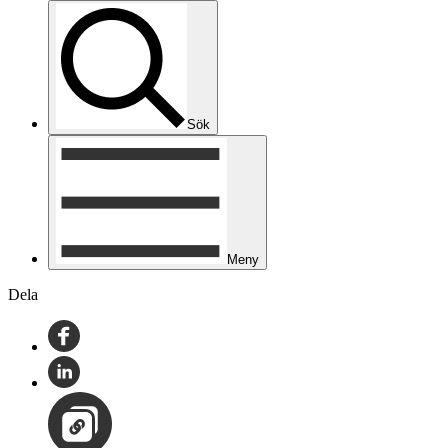
Sök
Meny
Dela