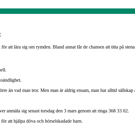
t
et för att lära sig om rymden. Bland annat får de chansen att titta på ste
ell.
oändlighet.
re än vad man tror. Men man är aldrig ensam, man har alltid sällskap av
ver anmäla sig senast torsdag den 3 mars genom att ringa 368 33 02.
för att hjälpa döva och hörselskadade barn.