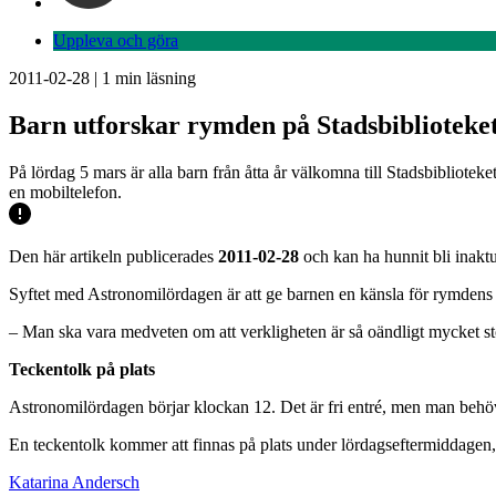
Uppleva och göra
2011-02-28
|
1
min läsning
Barn utforskar rymden på Stadsbiblioteke
På lördag 5 mars är alla barn från åtta år välkomna till Stadsbibliotek
en mobiltelefon.
Den här artikeln publicerades
2011-02-28
och kan ha hunnit bli inaktu
Syftet med Astronomilördagen är att ge barnen en känsla för rymdens 
– Man ska vara medveten om att verkligheten är så oändligt mycket stör
Teckentolk på plats
Astronomilördagen börjar klockan 12. Det är fri entré, men man behö
En teckentolk kommer att finnas på plats under lördagseftermiddagen, 
Katarina Andersch