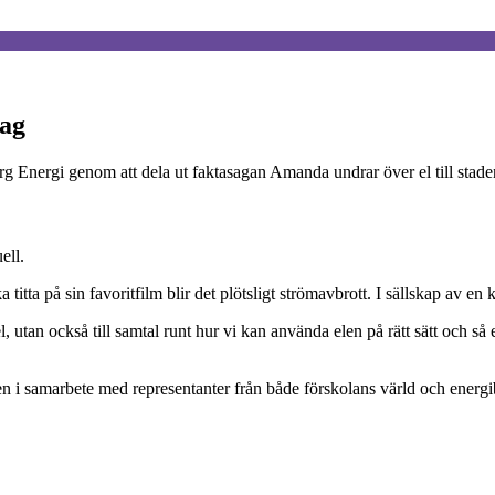
dag
 Energi genom att dela ut faktasagan Amanda undrar över el till stade
ell.
itta på sin favoritfilm blir det plötsligt strömavbrott. I sällskap av e
tan också till samtal runt hur vi kan använda elen på rätt sätt och så
i samarbete med representanter från både förskolans värld och energib