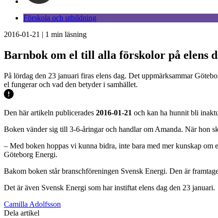
Förskola och utbildning
2016-01-21
|
1
min läsning
Barnbok om el till alla förskolor på elens 
På lördag den 23 januari firas elens dag. Det uppmärksammar Göteborg
el fungerar och vad den betyder i samhället.
Den här artikeln publicerades
2016-01-21
och kan ha hunnit bli inaktu
Boken vänder sig till 3-6-åringar och handlar om Amanda. När hon ska t
– Med boken hoppas vi kunna bidra, inte bara med mer kunskap om el, u
Göteborg Energi.
Bakom boken står branschföreningen Svensk Energi. Den är framtagen 
Det är även Svensk Energi som har instiftat elens dag den 23 januari.
Camilla Adolfsson
Dela artikel