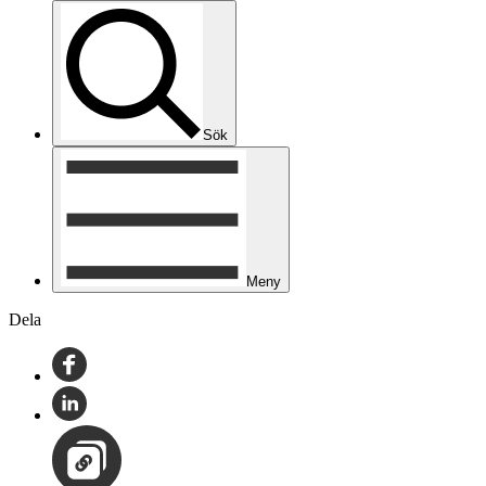
Sök
Meny
Dela