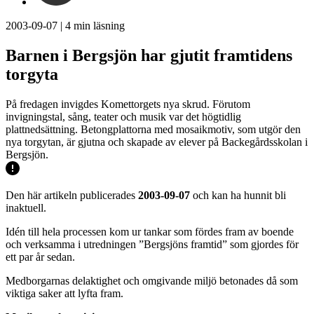
2003-09-07
|
4
min läsning
Barnen i Bergsjön har gjutit framtidens
torgyta
På fredagen invigdes Komettorgets nya skrud. Förutom
invigningstal, sång, teater och musik var det högtidlig
plattnedsättning. Betongplattorna med mosaikmotiv, som utgör den
nya torgytan, är gjutna och skapade av elever på Backegårdsskolan i
Bergsjön.
Den här artikeln publicerades
2003-09-07
och kan ha hunnit bli
inaktuell.
Idén till hela processen kom ur tankar som fördes fram av boende
och verksamma i utredningen ”Bergsjöns framtid” som gjordes för
ett par år sedan.
Medborgarnas delaktighet och omgivande miljö betonades då som
viktiga saker att lyfta
fram.