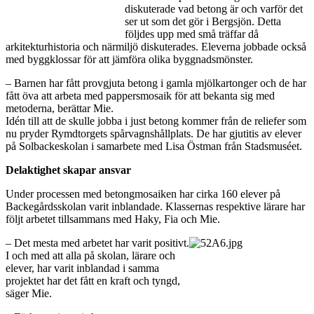
diskuterade vad betong är och varför det
ser ut som det gör i Bergsjön. Detta
följdes upp med små träffar då
arkitekturhistoria och närmiljö diskuterades. Eleverna jobbade också
med byggklossar för att jämföra olika byggnadsmönster.
– Barnen har fått provgjuta betong i gamla mjölkartonger och de har
fått öva att arbeta med pappersmosaik för att bekanta sig med
metoderna, berättar Mie.
Idén till att de skulle jobba i just betong kommer från de reliefer som
nu pryder Rymdtorgets spårvagnshållplats. De har gjutitis av elever
på Solbackeskolan i samarbete med Lisa Östman från Stadsmuséet.
Delaktighet skapar ansvar
Under processen med betongmosaiken har cirka 160 elever på
Backegårdsskolan varit inblandade. Klassernas respektive lärare har
följt arbetet tillsammans med Haky, Fia och Mie.
– Det mesta med arbetet har varit positivt.
I och med att alla på skolan, lärare och
elever, har varit inblandad i samma
projektet har det fått en kraft och tyngd,
säger Mie.