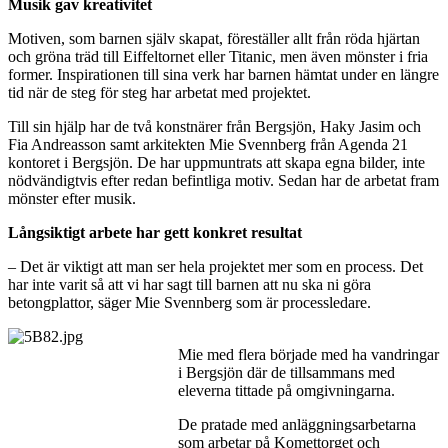
Musik gav kreativitet
Motiven, som barnen själv skapat, föreställer allt från röda hjärtan
och gröna träd till Eiffeltornet eller Titanic, men även mönster i fria
former. Inspirationen till sina verk har barnen hämtat under en längre
tid när de steg för steg har arbetat med projektet.
Till sin hjälp har de två konstnärer från Bergsjön, Haky Jasim och
Fia Andreasson samt arkitekten Mie Svennberg från Agenda 21
kontoret i Bergsjön. De har uppmuntrats att skapa egna bilder, inte
nödvändigtvis efter redan befintliga motiv. Sedan har de arbetat fram
mönster efter musik.
Långsiktigt arbete har gett konkret resultat
– Det är viktigt att man ser hela projektet mer som en process. Det
har inte varit så att vi har sagt till barnen att nu ska ni göra
betongplattor, säger Mie Svennberg som är processledare.
Mie med flera började med ha vandringar
i Bergsjön där de tillsammans med
eleverna tittade på omgivningarna.
De pratade med anläggningsarbetarna
som arbetar på Komettorget och