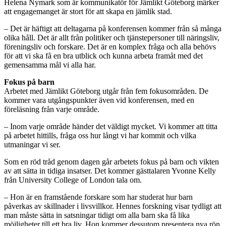
Helena Nymark som är kommunikatör för Jämlikt Göteborg märker
att engagemanget är stort för att skapa en jämlik stad.
– Det är häftigt att deltagarna på konferensen kommer från så många
olika håll. Det är allt från politiker och tjänstepersoner till näringsliv,
föreningsliv och forskare. Det är en komplex fråga och alla behövs
för att vi ska få en bra utblick och kunna arbeta framåt med det
gemensamma mål vi alla har.
Fokus på barn
Arbetet med Jämlikt Göteborg utgår från fem fokusområden. De
kommer vara utgångspunkter även vid konferensen, med en
föreläsning från varje område.
– Inom varje område händer det väldigt mycket. Vi kommer att titta
på arbetet hittills, fråga oss hur långt vi har kommit och vilka
utmaningar vi ser.
Som en röd tråd genom dagen går arbetets fokus på barn och vikten
av att sätta in tidiga insatser. Det kommer gästtalaren Yvonne Kelly
från University College of London tala om.
– Hon är en framstående forskare som har studerat hur barn
påverkas av skillnader i livsvillkor. Hennes forskning visar tydligt att
man måste sätta in satsningar tidigt om alla barn ska få lika
möjligheter till ett bra liv. Hon kommer dessutom presentera nya rön