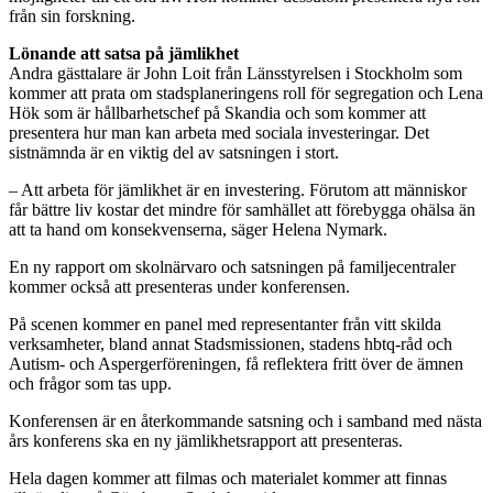
från sin forskning.
Lönande att satsa på jämlikhet
Andra gästtalare är John Loit från Länsstyrelsen i Stockholm som
kommer att prata om stadsplaneringens roll för segregation och Lena
Hök som är hållbarhetschef på Skandia och som kommer att
presentera hur man kan arbeta med sociala investeringar. Det
sistnämnda är en viktig del av satsningen i stort.
– Att arbeta för jämlikhet är en investering. Förutom att människor
får bättre liv kostar det mindre för samhället att förebygga ohälsa än
att ta hand om konsekvenserna, säger Helena Nymark.
En ny rapport om skolnärvaro och satsningen på familjecentraler
kommer också att presenteras under konferensen.
På scenen kommer en panel med representanter från vitt skilda
verksamheter, bland annat Stadsmissionen, stadens hbtq-råd och
Autism- och Aspergerföreningen, få reflektera fritt över de ämnen
och frågor som tas upp.
Konferensen är en återkommande satsning och i samband med nästa
års konferens ska en ny jämlikhetsrapport att presenteras.
Hela dagen kommer att filmas och materialet kommer att finnas