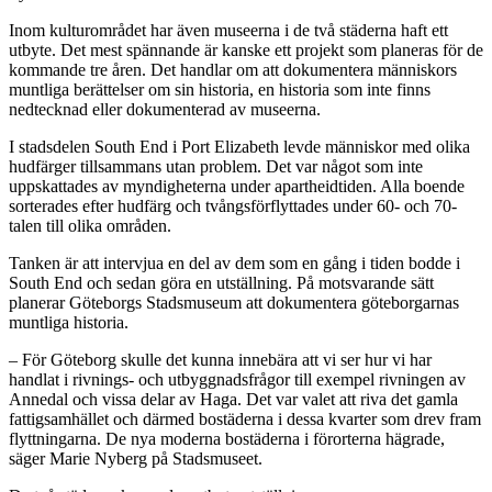
Inom kulturområdet har även museerna i de två städerna haft ett
utbyte. Det mest spännande är kanske ett projekt som planeras för de
kommande tre åren. Det handlar om att dokumentera människors
muntliga berättelser om sin historia, en historia som inte finns
nedtecknad eller dokumenterad av museerna.
I stadsdelen South End i Port Elizabeth levde människor med olika
hudfärger tillsammans utan problem. Det var något som inte
uppskattades av myndigheterna under apartheidtiden. Alla boende
sorterades efter hudfärg och tvångsförflyttades under 60- och 70-
talen till olika områden.
Tanken är att intervjua en del av dem som en gång i tiden bodde i
South End och sedan göra en utställning. På motsvarande sätt
planerar Göteborgs Stadsmuseum att dokumentera göteborgarnas
muntliga historia.
– För Göteborg skulle det kunna innebära att vi ser hur vi har
handlat i rivnings- och utbyggnadsfrågor till exempel rivningen av
Annedal och vissa delar av Haga. Det var valet att riva det gamla
fattigsamhället och därmed bostäderna i dessa kvarter som drev fram
flyttningarna. De nya moderna bostäderna i förorterna hägrade,
säger Marie Nyberg på Stadsmuseet.