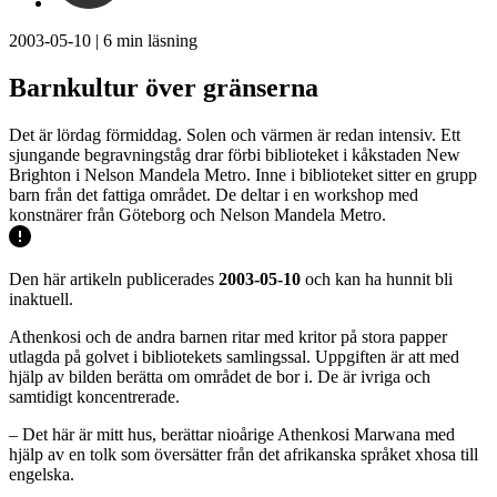
2003-05-10
|
6
min läsning
Barnkultur över gränserna
Det är lördag förmiddag. Solen och värmen är redan intensiv. Ett
sjungande begravningståg drar förbi biblioteket i kåkstaden New
Brighton i Nelson Mandela Metro. Inne i biblioteket sitter en grupp
barn från det fattiga området. De deltar i en workshop med
konstnärer från Göteborg och Nelson Mandela Metro.
Den här artikeln publicerades
2003-05-10
och kan ha hunnit bli
inaktuell.
Athenkosi och de andra barnen ritar med kritor på stora papper
utlagda på golvet i bibliotekets samlingssal. Uppgiften är att med
hjälp av bilden berätta om området de bor i. De är ivriga och
samtidigt koncentrerade.
– Det här är mitt hus, berättar nioårige Athenkosi Marwana med
hjälp av en tolk som översätter från det afrikanska språket xhosa till
engelska.