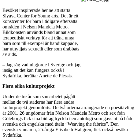
Besöket inspirerade henne att starta
Siyaya Center for Young arts. Det är ett
konstcenter för barn i tidigare eftersatta
områden i Nelson Mandela Metro.
Bildkonsten används bland annat som
terapeutiskt verktyg för att träna unga
barn som till exempel är handikappade,
har utnyttjats sexuellt eller som drabbats
av aids.
– Jag såg vad ni gjorde i Sverige och jag
insåg att det kan fungera också i
Sydafrika, berättar Anette de Plessis.
Flera olika kulturprojekt
Under de tre år som samarbetet pågått
mellan de två städerna har flera andra
kulturprojekt genomförts. De två orterna arrangerade en poesitävling
år 2001. 26 ungdomar från Nelson Mandela Metro och sex från
Göteborgs fick sina bidrag tryckta i en antologi som gavs ut på både
svenska och engelska med titeln ”Weaving the fabrics”. Den
svenska vinnaren, 25-åriga Elisabeth Hallgren, fick också besöka
Sydafrika.