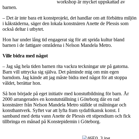
workshop är mycket uppskattad av
barnen.
– Det är inte bara ett konstprojekt, det handlar om att förbättra miljön
i kåkstäderna, säger den lokala konstnären Anette de Plessis som
också deltar i utbytet.
Hon har under lång tid engagerat sig för att sprida kultur bland
barnen i de fattigare områdena i Nelson Mandela Metro.
Ville bidra med något
– Jag såg hela tiden barnen rita vackra teckningar ute på gatorna.
Barn vill uttrycka sig själva. Det påminde mig om min egen
barndom. Jag kände att jag måste bidra med något för att stoppa
våldet, berättar hon.
Så hon började på eget initiativ med konstutbildning för barn. År
2000 arrangerades en konstutställning i Göteborg där en rad
konstnärer från Nelson Mandela Metro ställde ut målningar och
konsthantverk. Syftet var att lyfta fram sydafrikansk konst. I
samband med detta vann Anette de Plessis ett stipendium och fick
tillbringa en månad på Konstepidemin i Göteborg.