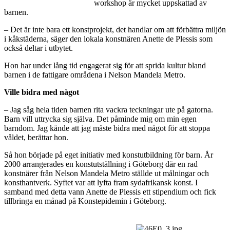
workshop är mycket uppskattad av
barnen.
– Det är inte bara ett konstprojekt, det handlar om att förbättra miljön
i kåkstäderna, säger den lokala konstnären Anette de Plessis som
också deltar i utbytet.
Hon har under lång tid engagerat sig för att sprida kultur bland
barnen i de fattigare områdena i Nelson Mandela Metro.
Ville bidra med något
– Jag såg hela tiden barnen rita vackra teckningar ute på gatorna.
Barn vill uttrycka sig själva. Det påminde mig om min egen
barndom. Jag kände att jag måste bidra med något för att stoppa
våldet, berättar hon.
Så hon började på eget initiativ med konstutbildning för barn. År
2000 arrangerades en konstutställning i Göteborg där en rad
konstnärer från Nelson Mandela Metro ställde ut målningar och
konsthantverk. Syftet var att lyfta fram sydafrikansk konst. I
samband med detta vann Anette de Plessis ett stipendium och fick
tillbringa en månad på Konstepidemin i Göteborg.