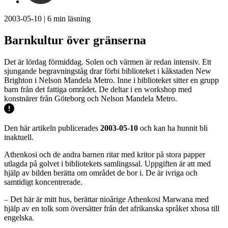
2003-05-10
|
6
min läsning
Barnkultur över gränserna
Det är lördag förmiddag. Solen och värmen är redan intensiv. Ett
sjungande begravningståg drar förbi biblioteket i kåkstaden New
Brighton i Nelson Mandela Metro. Inne i biblioteket sitter en grupp
barn från det fattiga området. De deltar i en workshop med
konstnärer från Göteborg och Nelson Mandela Metro.
Den här artikeln publicerades
2003-05-10
och kan ha hunnit bli
inaktuell.
Athenkosi och de andra barnen ritar med kritor på stora papper
utlagda på golvet i bibliotekets samlingssal. Uppgiften är att med
hjälp av bilden berätta om området de bor i. De är ivriga och
samtidigt koncentrerade.
– Det här är mitt hus, berättar nioårige Athenkosi Marwana med
hjälp av en tolk som översätter från det afrikanska språket xhosa till
engelska.