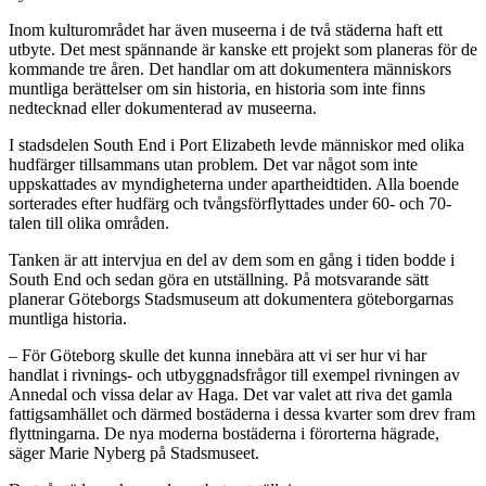
Inom kulturområdet har även museerna i de två städerna haft ett
utbyte. Det mest spännande är kanske ett projekt som planeras för de
kommande tre åren. Det handlar om att dokumentera människors
muntliga berättelser om sin historia, en historia som inte finns
nedtecknad eller dokumenterad av museerna.
I stadsdelen South End i Port Elizabeth levde människor med olika
hudfärger tillsammans utan problem. Det var något som inte
uppskattades av myndigheterna under apartheidtiden. Alla boende
sorterades efter hudfärg och tvångsförflyttades under 60- och 70-
talen till olika områden.
Tanken är att intervjua en del av dem som en gång i tiden bodde i
South End och sedan göra en utställning. På motsvarande sätt
planerar Göteborgs Stadsmuseum att dokumentera göteborgarnas
muntliga historia.
– För Göteborg skulle det kunna innebära att vi ser hur vi har
handlat i rivnings- och utbyggnadsfrågor till exempel rivningen av
Annedal och vissa delar av Haga. Det var valet att riva det gamla
fattigsamhället och därmed bostäderna i dessa kvarter som drev fram
flyttningarna. De nya moderna bostäderna i förorterna hägrade,
säger Marie Nyberg på Stadsmuseet.