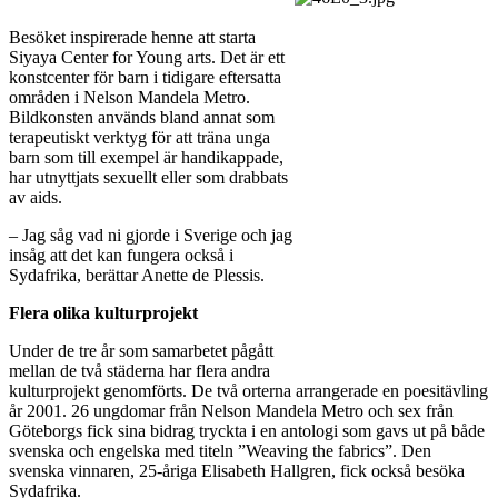
Besöket inspirerade henne att starta
Siyaya Center for Young arts. Det är ett
konstcenter för barn i tidigare eftersatta
områden i Nelson Mandela Metro.
Bildkonsten används bland annat som
terapeutiskt verktyg för att träna unga
barn som till exempel är handikappade,
har utnyttjats sexuellt eller som drabbats
av aids.
– Jag såg vad ni gjorde i Sverige och jag
insåg att det kan fungera också i
Sydafrika, berättar Anette de Plessis.
Flera olika kulturprojekt
Under de tre år som samarbetet pågått
mellan de två städerna har flera andra
kulturprojekt genomförts. De två orterna arrangerade en poesitävling
år 2001. 26 ungdomar från Nelson Mandela Metro och sex från
Göteborgs fick sina bidrag tryckta i en antologi som gavs ut på både
svenska och engelska med titeln ”Weaving the fabrics”. Den
svenska vinnaren, 25-åriga Elisabeth Hallgren, fick också besöka
Sydafrika.