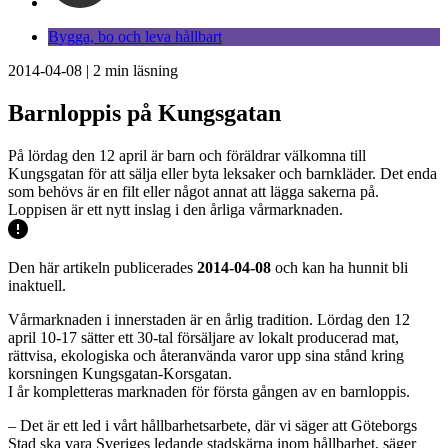
Bygga, bo och leva hållbart
2014-04-08
|
2
min läsning
Barnloppis på Kungsgatan
På lördag den 12 april är barn och föräldrar välkomna till
Kungsgatan för att sälja eller byta leksaker och barnkläder. Det enda
som behövs är en filt eller något annat att lägga sakerna på.
Loppisen är ett nytt inslag i den årliga vårmarknaden.
Den här artikeln publicerades
2014-04-08
och kan ha hunnit bli
inaktuell.
Vårmarknaden i innerstaden är en årlig tradition. Lördag den 12
april 10-17 sätter ett 30-tal försäljare av lokalt producerad mat,
rättvisa, ekologiska och återanvända varor upp sina stånd kring
korsningen Kungsgatan-Korsgatan.
I år kompletteras marknaden för första gången av en barnloppis.
– Det är ett led i vårt hållbarhetsarbete, där vi säger att Göteborgs
Stad ska vara Sveriges ledande stadskärna inom hållbarhet, säger