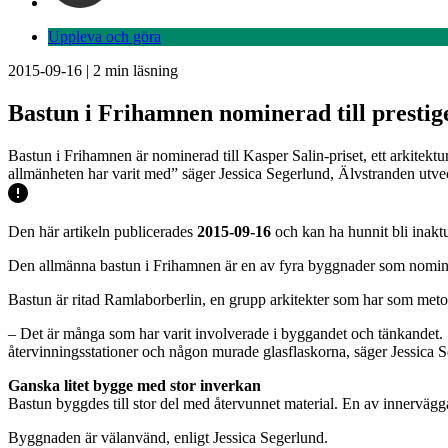
Uppleva och göra
2015-09-16
|
2
min läsning
Bastun i Frihamnen nominerad till prestige
Bastun i Frihamnen är nominerad till Kasper Salin-priset, ett arkitektur
allmänheten har varit med” säger Jessica Segerlund, Älvstranden utv
Den här artikeln publicerades
2015-09-16
och kan ha hunnit bli inaktu
Den allmänna bastun i Frihamnen är en av fyra byggnader som nominerats
Bastun är ritad Ramlaborberlin, en grupp arkitekter som har som meto
– Det är många som har varit involverade i byggandet och tänkandet.
återvinningsstationer och någon murade glasflaskorna, säger Jessica 
Ganska litet bygge med stor inverkan
Bastun byggdes till stor del med återvunnet material. En av innerväg
Byggnaden är välanvänd, enligt Jessica Segerlund.