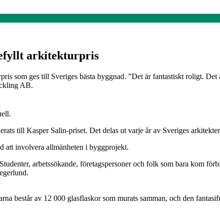
fyllt arkitekturpris
pris som ges till Sveriges bästa byggnad. ”Det är fantastiskt roligt. Det 
eckling AB.
ell.
 till Kasper Salin-priset. Det delas ut varje år av Sveriges arkitekter
d att involvera allmänheten i byggprojekt.
 Studenter, arbetssökande, företagspersoner och folk som bara kom förb
Segerlund.
garna består av 12 000 glasflaskor som murats samman, och den fantasifu