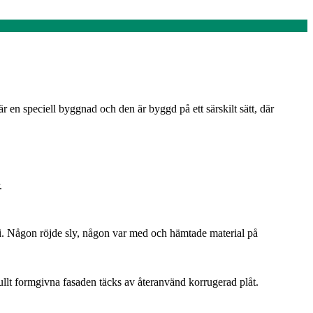
är en speciell byggnad och den är byggd på ett särskilt sätt, där
.
i. Någon röjde sly, någon var med och hämtade material på
llt formgivna fasaden täcks av återanvänd korrugerad plåt.