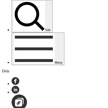
Sök
Meny
Dela