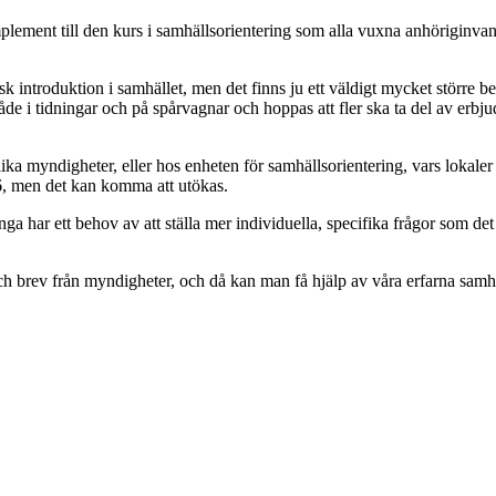
lement till den kurs i samhällsorientering som alla vuxna anhöriginvandra
isk introduktion i samhället, men det finns ju ett väldigt mycket större 
e i tidningar och på spårvagnar och hoppas att fler ska ta del av erbju
a myndigheter, eller hos enheten för samhällsorientering, vars lokaler
6, men det kan komma att utökas.
a har ett behov av att ställa mer individuella, specifika frågor som det 
 och brev från myndigheter, och då kan man få hjälp av våra erfarna samhä