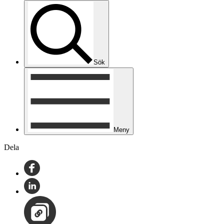
Sök
Meny
Dela