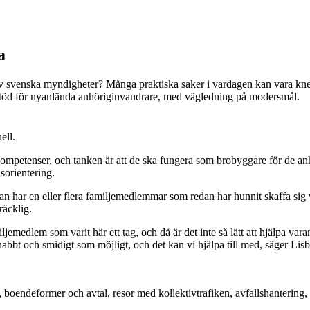
a
n av svenska myndigheter? Många praktiska saker i vardagen kan vara kne
stöd för nyanlända anhöriginvandrare, med vägledning på modersmål.
ell.
kompetenser, och tanken är att de ska fungera som brobyggare för de an
sorientering.
an har en eller flera familjemedlemmar som redan har hunnit skaffa sig v
räcklig.
medlem som varit här ett tag, och då är det inte så lätt att hjälpa var
snabbt och smidigt som möjligt, och det kan vi hjälpa till med, säger Lis
boendeformer och avtal, resor med kollektivtrafiken, avfallshantering, fö