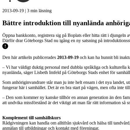
2013-09-19
|
3
min läsning
Bättre introduktion till nyanlända anhörig
Öppna bankkonto, registrera sig på Boplats eller hitta rätt i djungel
Därför drar Göteborgs Stad nu igång en ny satsning på introduktions
Den här artikeln publicerades
2013-09-19
och kan ha hunnit bli inaktu
– Vi har väldigt duktig personal med dubbla språkliga och kulturella 
nyanlända, säger Lisbeth Imfeld på Göteborgs Stads enhet för samhäll
Som anhöriginvandrare står man ju inte helt ensam i det nya landet, ut
fungerar här i samhället. Det är en bra start på vägen, men ofta inte till
– Den som kommer ny kanske tillhör en annan generation än den familje
att undvika missförstånd är det viktigt att man får rätt information så 
Komplement till samhällskurs
Rådgivningen kan handla om alltifrån sjukvård och hälsa till tandvård, 
anmälan till utbildningar och kontakt med föreningar.