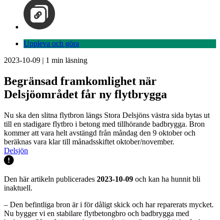
Uppleva och göra
2023-10-09
|
1
min läsning
Begränsad framkomlighet när
Delsjöområdet får ny flytbrygga
Nu ska den slitna flytbron längs Stora Delsjöns västra sida bytas ut
till en stadigare flytbro i betong med tillhörande badbrygga. Bron
kommer att vara helt avstängd från måndag den 9 oktober och
beräknas vara klar till månadsskiftet oktober/november.
Delsjön
Den här artikeln publicerades
2023-10-09
och kan ha hunnit bli
inaktuell.
– Den befintliga bron är i för dåligt skick och har reparerats mycket.
Nu bygger vi en stabilare flytbetongbro och badbrygga med