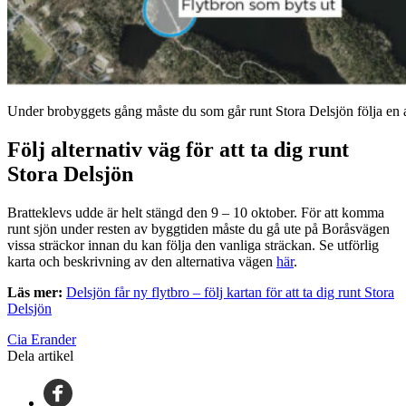
Under brobyggets gång måste du som går runt Stora Delsjön följa en a
Följ alternativ väg för att ta dig runt
Stora Delsjön
Bratteklevs udde är helt stängd den 9 – 10 oktober. För att komma
runt sjön under resten av byggtiden måste du gå ute på Boråsvägen
vissa sträckor innan du kan följa den vanliga sträckan. Se utförlig
karta och beskrivning av den alternativa vägen
här
.
Läs mer:
Delsjön får ny flytbro – följ kartan för att ta dig runt Stora
Delsjön
Cia Erander
Dela artikel