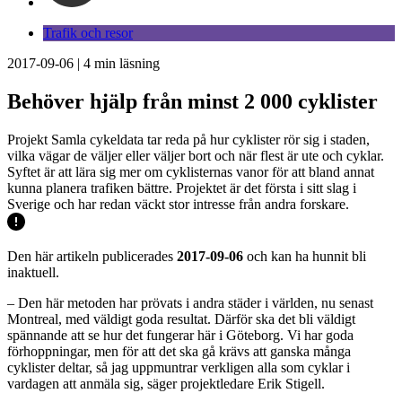
Trafik och resor
2017-09-06
|
4
min läsning
Behöver hjälp från minst 2 000 cyklister
Projekt Samla cykeldata tar reda på hur cyklister rör sig i staden,
vilka vägar de väljer eller väljer bort och när flest är ute och cyklar.
Syftet är att lära sig mer om cyklisternas vanor för att bland annat
kunna planera trafiken bättre. Projektet är det första i sitt slag i
Sverige och har redan väckt stor intresse från andra forskare.
Den här artikeln publicerades
2017-09-06
och kan ha hunnit bli
inaktuell.
– Den här metoden har prövats i andra städer i världen, nu senast
Montreal, med väldigt goda resultat. Därför ska det bli väldigt
spännande att se hur det fungerar här i Göteborg. Vi har goda
förhoppningar, men för att det ska gå krävs att ganska många
cyklister deltar, så jag uppmuntrar verkligen alla som cyklar i
vardagen att anmäla sig, säger projektledare Erik Stigell.