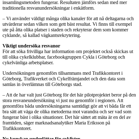
insamlingsmetoden fungerar. Resultaten jämförs sedan med mer
traditionella resvanundersökningar i enkätform.
– Vi använder väldigt många olika kanaler för att nå deltagarna och
utvärderar sedan vilken som gett bäst resultat. Vi finns till exempel
ute på åtta olika platser i staden och rekryterar dem som kommer
cyklande, så kallad vägkantsrekrytering.
Viktigt undersöka resvanor
För att söka frivilliga har information om projektet också skickas ut
till olika cykelklubbar, facebookgruppen Cykla i Göteborg och
cykelvänliga arbetsplatser.
Undersökningen genomförs tillsammans med Trafikkontoret i
Göteborg, Trafikverket och Cykelfrämjandet och den data som
samlas in överlämnas till Göteborgs stad.
– Att de har valt just Göteborg för det här pilotprojektet beror på den
stora resvaneundersökning vi just nu genomför i regionen. Att
genomföra båda undersökningarna samtidigt gör att vi båda får ett
bra sätt att väga de olika metoderna mot varandra och ser vad som
fungerar bäst i olika situationer. Det här sättet att mäta är en del av
framtiden, säger marknadsanalytiker Maria Eriksson på
Trafikkontoret.
Ny kunskap underlättar för cyklister