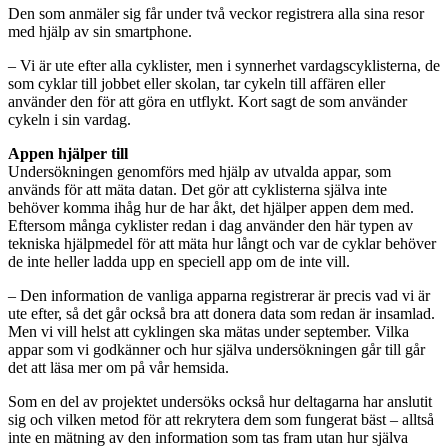
Den som anmäler sig får under två veckor registrera alla sina resor
med hjälp av sin smartphone.
– Vi är ute efter alla cyklister, men i synnerhet vardagscyklisterna, de
som cyklar till jobbet eller skolan, tar cykeln till affären eller
använder den för att göra en utflykt. Kort sagt de som använder
cykeln i sin vardag.
Appen hjälper till
Undersökningen genomförs med hjälp av utvalda appar, som
används för att mäta datan. Det gör att cyklisterna själva inte
behöver komma ihåg hur de har åkt, det hjälper appen dem med.
Eftersom många cyklister redan i dag använder den här typen av
tekniska hjälpmedel för att mäta hur långt och var de cyklar behöver
de inte heller ladda upp en speciell app om de inte vill.
– Den information de vanliga apparna registrerar är precis vad vi är
ute efter, så det går också bra att donera data som redan är insamlad.
Men vi vill helst att cyklingen ska mätas under september. Vilka
appar som vi godkänner och hur själva undersökningen går till går
det att läsa mer om på vår hemsida.
Som en del av projektet undersöks också hur deltagarna har anslutit
sig och vilken metod för att rekrytera dem som fungerat bäst – alltså
inte en mätning av den information som tas fram utan hur själva