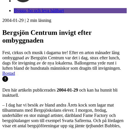
Bygga, bo och leva hållbart
2004-01-29
|
2
min läsning
Bergsjön Centrum invigt efter
ombyggnaden
Fest, cirkus och musik i dagarna tre! Efter en arton månader lång
ombyggnad av Bergsjön Centrum var det i dag, strax efter lunch,
dags för invigning av de nya lokalerna. Ballongerna yrde runt i
luften bland de hundratals människor som dragits till invigningen.
Bostad
Den här artikeln publicerades
2004-01-29
och kan ha hunnit bli
inaktuell.
– I dag har vi besök av bland andra Årets kock som lagar mat
tillsammans med Bergsjöskolans elever. I morgon, fredag,
underhåller en stor mängd artister, däribland Fame Factory och
bergsjötalanger som till exempel Svarta Safirerna. Och på lördagen
visar ett antal bergsjöföreningar upp sig jämte tjejbandet Bubbles,