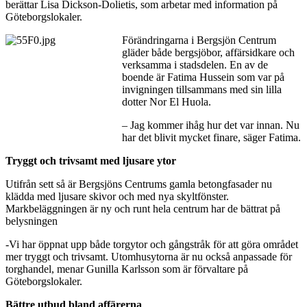
berättar Lisa Dickson-Dolietis, som arbetar med information på
Göteborgslokaler.
Förändringarna i Bergsjön Centrum
gläder både bergsjöbor, affärsidkare och
verksamma i stadsdelen. En av de
boende är Fatima Hussein som var på
invigningen tillsammans med sin lilla
dotter Nor El Huola.
– Jag kommer ihåg hur det var innan. Nu
har det blivit mycket finare, säger Fatima.
Tryggt och trivsamt med ljusare ytor
Utifrån sett så är Bergsjöns Centrums gamla betongfasader nu
klädda med ljusare skivor och med nya skyltfönster.
Markbeläggningen är ny och runt hela centrum har de bättrat på
belysningen
-Vi har öppnat upp både torgytor och gångstråk för att göra området
mer tryggt och trivsamt. Utomhusytorna är nu också anpassade för
torghandel, menar Gunilla Karlsson som är förvaltare på
Göteborgslokaler.
Bättre utbud bland affärerna