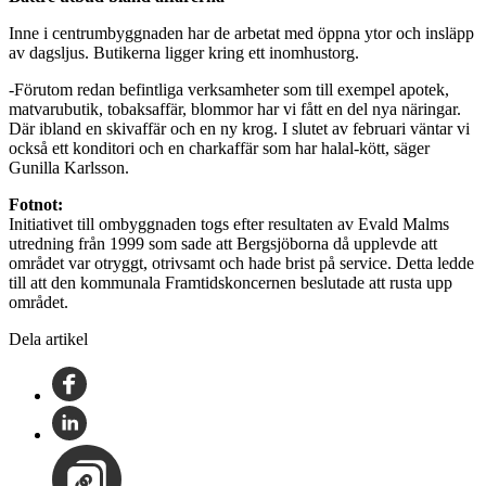
Inne i centrumbyggnaden har de arbetat med öppna ytor och insläpp
av dagsljus. Butikerna ligger kring ett inomhustorg.
-Förutom redan befintliga verksamheter som till exempel apotek,
matvarubutik, tobaksaffär, blommor har vi fått en del nya näringar.
Där ibland en skivaffär och en ny krog. I slutet av februari väntar vi
också ett konditori och en charkaffär som har halal-kött, säger
Gunilla Karlsson.
Fotnot:
Initiativet till ombyggnaden togs efter resultaten av Evald Malms
utredning från 1999 som sade att Bergsjöborna då upplevde att
området var otryggt, otrivsamt och hade brist på service. Detta ledde
till att den kommunala Framtidskoncernen beslutade att rusta upp
området.
Dela artikel