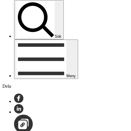
Sök
Meny
Dela