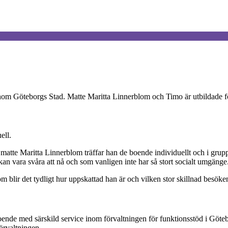
nom Göteborgs Stad. Matte Maritta Linnerblom och Timo är utbildade f
ell.
tte Maritta Linnerblom träffar han de boende individuellt och i grupp
an vara svåra att nå och som vanligen inte har så stort socialt umgänge
om blir det tydligt hur uppskattad han är och vilken stor skillnad besöke
oende med särskild service inom förvaltningen för funktionsstöd i Göte
örvaltningen.