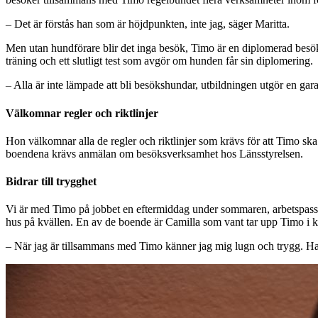
– Det är förstås han som är höjdpunkten, inte jag, säger Maritta.
Men utan hundförare blir det inga besök, Timo är en diplomerad besök
träning och ett slutligt test som avgör om hunden får sin diplomering.
– Alla är inte lämpade att bli besökshundar, utbildningen utgör en garant
Välkomnar regler och riktlinjer
Hon välkomnar alla de regler och riktlinjer som krävs för att Timo ska ku
boendena krävs anmälan om besöksverksamhet hos Länsstyrelsen.
Bidrar till trygghet
Vi är med Timo på jobbet en eftermiddag under sommaren, arbetspasset v
hus på kvällen. En av de boende är Camilla som vant tar upp Timo i k
– När jag är tillsammans med Timo känner jag mig lugn och trygg. Ha