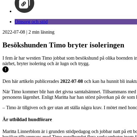
Omsorg och stöd
2022-07-08
|
2
min läsning
Besökshunden Timo bryter isoleringen
I fem år har westien Timo jobbat som besökshund på olika boenden i
närhet, bryter isolering och är lugn och trygg.
Den här artikeln publicerades
2022-07-08
och kan ha hunnit bli inaktu
När Timo kommer blir han det givna samtalsämnet. Tillsammans med ma
personens lägenhet. Enligt Maritta har han störst påverkan på de som k
– Timo är tillgiven och ger utan att ställa några krav. I mötet med hon
Är utbildad hundförare
Maritta Linnerblom är i grunden stödpedagog och jobbar natt på ett b
besöker tillsammans med Timo regelbundet flera verksamheter inom f