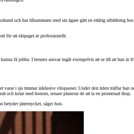
shund och har tillsammans med sin ägare gått en ettårig utbildning hos
i för att ekipaget är professionellt.
nna få jobba. I hennes ansvar ingår exempelvis att se till att han är frisk
arar i sju timmar inklusive vilopauser. Under den tiden träffar han och 
nät och kelar med honom, senare planerar de att ta en promenad ihop.
n betyder jättemycket, säger hon.