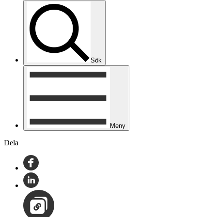
Sök
Meny
Dela