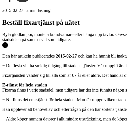
2015-02-27
|
2
min läsning
Beställ fixartjänst på nätet
Byta glödlampor, montera brandvarnare eller hänga upp tavlor. Oavsett 
stadsdelen på samma sätt som tidigare.
Den här artikeln publicerades
2015-02-27
och kan ha hunnit bli inaktu
− De flesta vill ha smidig tillgång till stadens tjänster. Vår uppgift
Fixartjänsten vänder sig till alla som är 67 år eller äldre. Det handlar
E-tjänst för hela staden
Fixarna finns i varje stadsdel, men tidigare har det inte funnits någon
− Nu finns det en e-tjänst för hela staden. Man får uppge vilken stad
Han upplever att behovet av och efterfrågan på den här sortens tjänster
− Äldre köper numera datorer i allt mindre utsträckning, men de köper s