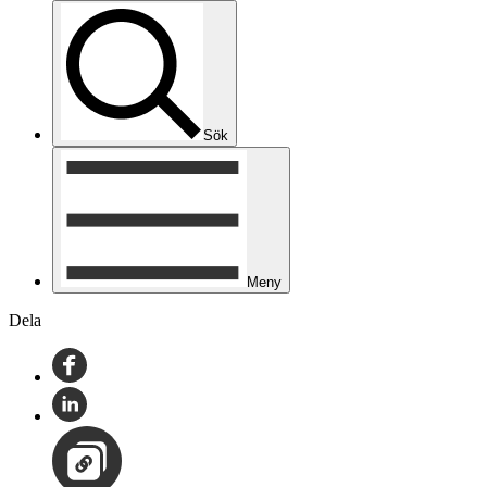
Sök
Meny
Dela