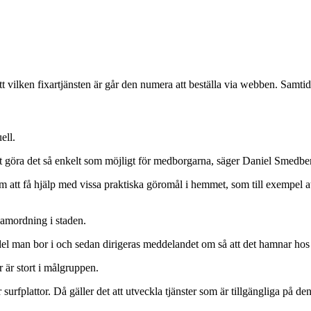
vilken fixartjänsten är går den numera att beställa via webben. Samtidigt
ell.
 är att göra det så enkelt som möjligt för medborgarna, säger Daniel Sm
 om att få hjälp med vissa praktiska göromål i hemmet, som till exempel a
 samordning i staden.
sdel man bor i och sedan dirigeras meddelandet om så att det hamnar hos
 är stort i målgruppen.
urfplattor. Då gäller det att utveckla tjänster som är tillgängliga på d