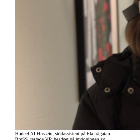
Hadeel AI Hussein, stödassistent på Eketrägatan
BmSS, testade VR-headset på invigningen av