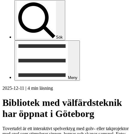
Sök
Meny
2025-12-11
|
4 min läsning
Bibliotek med välfärdsteknik
har öppnat i Göteborg
Tovertafel är ett interaktivt spelverktyg med golv- eller takprojektor
med spel som stimulerar sinnen, lugnar och skapar samspel. Foto: