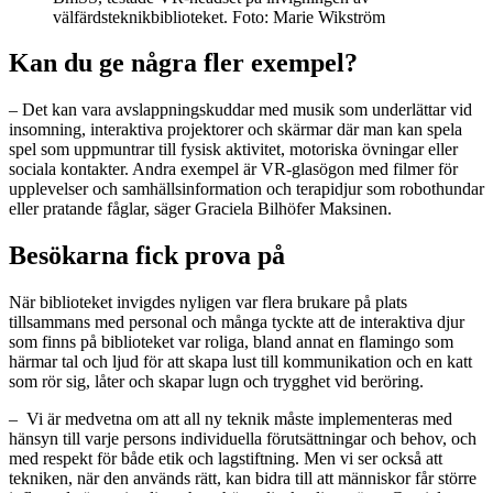
välfärdsteknikbiblioteket. Foto: Marie Wikström
Kan du ge några fler exempel?
– Det kan vara avslappningskuddar med musik som underlättar vid
insomning, interaktiva projektorer och skärmar där man kan spela
spel som uppmuntrar till fysisk aktivitet, motoriska övningar eller
sociala kontakter. Andra exempel är VR-glasögon med filmer för
upplevelser och samhällsinformation och terapidjur som robothundar
eller pratande fåglar, säger Graciela Bilhöfer Maksinen.
Besökarna fick prova på
När biblioteket invigdes nyligen var flera brukare på plats
tillsammans med personal och många tyckte att de interaktiva djur
som finns på biblioteket var roliga, bland annat en flamingo som
härmar tal och ljud för att skapa lust till kommunikation och en katt
som rör sig, låter och skapar lugn och trygghet vid beröring.
– Vi är medvetna om att all ny teknik måste implementeras med
hänsyn till varje persons individuella förutsättningar och behov, och
med respekt för både etik och lagstiftning. Men vi ser också att
tekniken, när den används rätt, kan bidra till att människor får större