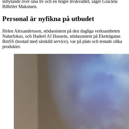
inflytande över sina liv och en högre livskvalitet, säger Graciela
Bilhöfer Maksinen.
Personal är nyfikna på utbudet
Helen Alexandersson, stödassistent på den dagliga verksamheten
Naturfokus, och Hadeel AI Hussein, stödassistent på Eketrägatan
BmSS (bostad med särskild service), var på plats och testade olika
produkter.