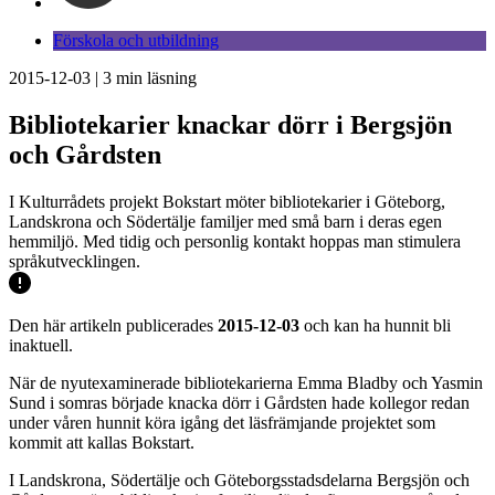
Förskola och utbildning
2015-12-03
|
3
min läsning
Bibliotekarier knackar dörr i Bergsjön
och Gårdsten
I Kulturrådets projekt Bokstart möter bibliotekarier i Göteborg,
Landskrona och Södertälje familjer med små barn i deras egen
hemmiljö. Med tidig och personlig kontakt hoppas man stimulera
språkutvecklingen.
Den här artikeln publicerades
2015-12-03
och kan ha hunnit bli
inaktuell.
När de nyutexaminerade bibliotekarierna Emma Bladby och Yasmin
Sund i somras började knacka dörr i Gårdsten hade kollegor redan
under våren hunnit köra igång det läsfrämjande projektet som
kommit att kallas Bokstart.
I Landskrona, Södertälje och Göteborgsstadsdelarna Bergsjön och