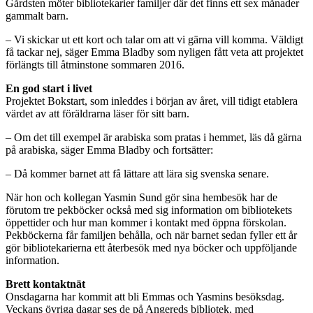
Gårdsten möter bibliotekarier familjer där det finns ett sex månader
gammalt barn.
– Vi skickar ut ett kort och talar om att vi gärna vill komma. Väldigt
få tackar nej, säger Emma Bladby som nyligen fått veta att projektet
förlängts till åtminstone sommaren 2016.
En god start i livet
Projektet Bokstart, som inleddes i början av året, vill tidigt etablera
värdet av att föräldrarna läser för sitt barn.
– Om det till exempel är arabiska som pratas i hemmet, läs då gärna
på arabiska, säger Emma Bladby och fortsätter:
– Då kommer barnet att få lättare att lära sig svenska senare.
När hon och kollegan Yasmin Sund gör sina hembesök har de
förutom tre pekböcker också med sig information om bibliotekets
öppettider och hur man kommer i kontakt med öppna förskolan.
Pekböckerna får familjen behålla, och när barnet sedan fyller ett år
gör bibliotekarierna ett återbesök med nya böcker och uppföljande
information.
Brett kontaktnät
Onsdagarna har kommit att bli Emmas och Yasmins besöksdag.
Veckans övriga dagar ses de på Angereds bibliotek, med