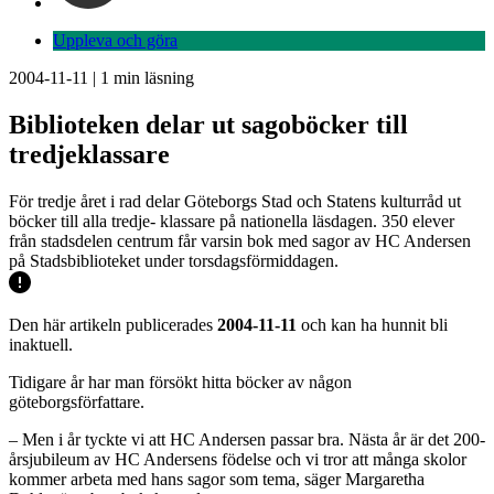
Uppleva och göra
2004-11-11
|
1
min läsning
Biblioteken delar ut sagoböcker till
tredjeklassare
För tredje året i rad delar Göteborgs Stad och Statens kulturråd ut
böcker till alla tredje- klassare på nationella läsdagen. 350 elever
från stadsdelen centrum får varsin bok med sagor av HC Andersen
på Stadsbiblioteket under torsdagsförmiddagen.
Den här artikeln publicerades
2004-11-11
och kan ha hunnit bli
inaktuell.
Tidigare år har man försökt hitta böcker av någon
göteborgsförfattare.
– Men i år tyckte vi att HC Andersen passar bra. Nästa år är det 200-
årsjubileum av HC Andersens födelse och vi tror att många skolor
kommer arbeta med hans sagor som tema, säger Margaretha